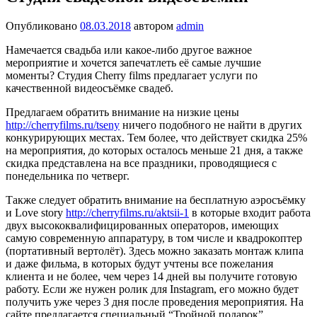
Опубликовано
08.03.2018
автором
admin
Намечается свадьба или какое-либо другое важное
мероприятие и хочется запечатлеть её самые лучшие
моменты? Студия Cherry films предлагает услуги по
качественной видеосъёмке свадеб.
Предлагаем обратить внимание на низкие цены
http://cherryfilms.ru/tseny
ничего подобного не найти в других
конкурирующих местах. Тем более, что действует скидка 25%
на мероприятия, до которых осталось меньше 21 дня, а также
скидка представлена на все праздники, проводящиеся с
понедельника по четверг.
Также следует обратить внимание на бесплатную аэросъёмку
и Love story
http://cherryfilms.ru/aktsii-1
в которые входит работа
двух высококвалифицированных операторов, имеющих
самую современную аппаратуру, в том числе и квадрокоптер
(портативный вертолёт). Здесь можно заказать монтаж клипа
и даже фильма, в которых будут учтены все пожелания
клиента и не более, чем через 14 дней вы получите готовую
работу. Если же нужен ролик для Instagram, его можно будет
получить уже через 3 дня после проведения мероприятия. На
сайте предлагается специальный “Тройной подарок”,