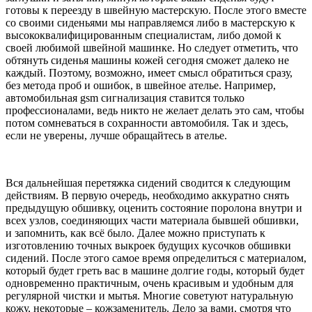
готовы к переезду в швейную мастерскую. После этого вместе
со своими сиденьями мы направляемся либо в мастерскую к
высококвалифицированным специалистам, либо домой к
своей любимой швейной машинке. Но следует отметить, что
обтянуть сиденья машины кожей сегодня сможет далеко не
каждый. Поэтому, возможно, имеет смысл обратиться сразу,
без метода проб и ошибок, в швейное ателье. Например,
автомобильная gsm сигнализация ставится только
профессионалами, ведь никто не желает делать это сам, чтобы
потом сомневаться в сохранности автомобиля. Так и здесь,
если не уверены, лучше обращайтесь в ателье.
Вся дальнейшая перетяжка сидений сводится к следующим
действиям. В первую очередь, необходимо аккуратно снять
предыдущую обшивку, оценить состояние поролона внутри и
всех узлов, соединяющих части материала бывшей обшивки,
и запомнить, как всё было. Далее можно приступать к
изготовлению точных выкроек будущих кусочков обшивки
сидений. После этого самое время определиться с материалом,
который будет греть вас в машине долгие годы, который будет
одновременно практичным, очень красивым и удобным для
регулярной чистки и мытья. Многие советуют натуральную
кожу, некоторые – кожзаменитель. Дело за вами, смотря что