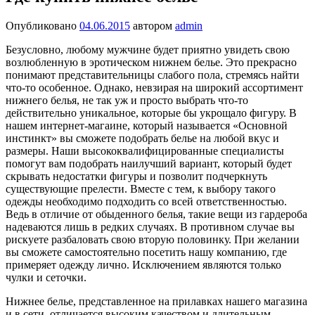
Опубликовано
04.06.2015
автором
admin
Безусловно, любому мужчине будет приятно увидеть свою
возлюбленную в эротическом нижнем белье. Это прекрасно
понимают представительницы слабого пола, стремясь найти
что-то особенное. Однако, невзирая на широкий ассортимент
нижнего белья, не так уж и просто выбрать что-то
действительно уникальное, которые бы укрощало фигуру. В
нашем интернет-магаине, который называется «Основной
инстинкт» вы сможете подобрать белье на любой вкус и
размеры. Наши высококвалифицированные специалисты
помогут вам подобрать наилучший вариант, который будет
скрывать недостатки фигуры и позволит подчеркнуть
существующие прелести. Вместе с тем, к выбору такого
одежды необходимо подходить со всей ответственностью.
Ведь в отличие от обыденного белья, такие вещи из гардероба
надеваются лишь в редких случаях. В противном случае вы
рискуете разбаловать свою вторую половинку. При желании
вы сможете самостоятельно посетить нашу компанию, где
примеряет одежду лично. Исключением являются только
чулки и сеточки.
Нижнее белье, представленное на прилавках нашего магазина
и в сети, отличается высоким качеством и длительным