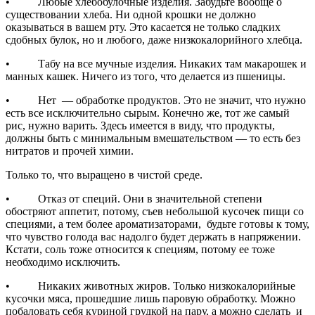
• Любые хлебобулочные изделия. Забудьте вообще о
существовании хлеба. Ни одной крошки не должно
оказываться в вашем рту. Это касается не только сладких
сдобных булок, но и любого, даже низкокалорийного хлебца.
• Табу на все мучные изделия. Никаких там макарошек и
манных кашек. Ничего из того, что делается из пшеницы.
• Нет — обработке продуктов. Это не значит, что нужно
есть все исключительно сырым. Конечно же, тот же самый
рис, нужно варить. Здесь имеется в виду, что продукты,
должны быть с минимальным вмешательством — то есть без
нитратов и прочей химии.
Только то, что выращено в чистой среде.
• Отказ от специй. Они в значительной степени
обостряют аппетит, потому, съев небольшой кусочек пищи со
специями, а тем более ароматизаторами, будьте готовы к тому,
что чувство голода вас надолго будет держать в напряжении.
Кстати, соль тоже относится к специям, потому ее тоже
необходимо исключить.
• Никаких животных жиров. Только низкокалорийные
кусочки мяса, прошедшие лишь паровую обработку. Можно
побаловать себя куриной грудкой на пару, а можно сделать и