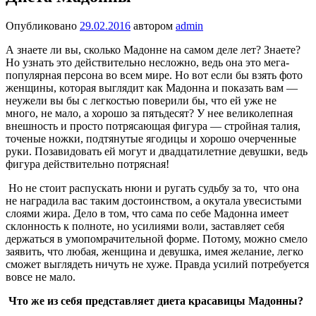
Опубликовано
29.02.2016
автором
admin
А знаете ли вы, сколько Мадонне на самом деле лет? Знаете?
Но узнать это действительно несложно, ведь она это мега-
популярная персона во всем мире. Но вот если бы взять фото
женщины, которая выглядит как Мадонна и показать вам —
неужели вы бы с легкостью поверили бы, что ей уже не
много, не мало, а хорошо за пятьдесят? У нее великолепная
внешность и просто потрясающая фигура — стройная талия,
точеные ножки, подтянутые ягодицы и хорошо очерченные
руки. Позавидовать ей могут и двадцатилетние девушки, ведь
фигура действительно потрясная!
Но не стоит распускать нюни и ругать судьбу за то, что она
не наградила вас таким достоинством, а окутала увесистыми
слоями жира. Дело в том, что сама по себе Мадонна имеет
склонность к полноте, но усилиями воли, заставляет себя
держаться в умопомрачительной форме. Потому, можно смело
заявить, что любая, женщина и девушка, имея желание, легко
сможет выглядеть ничуть не хуже. Правда усилий потребуется
вовсе не мало.
Что же из себя представляет диета красавицы Мадонны?