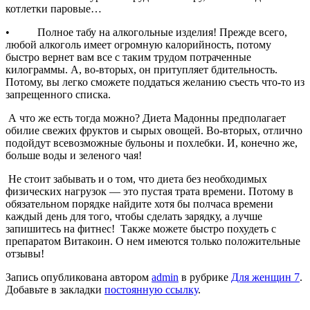
котлетки паровые…
• Полное табу на алкогольные изделия! Прежде всего,
любой алкоголь имеет огромную калорийность, потому
быстро вернет вам все с таким трудом потраченные
килограммы. А, во-вторых, он притупляет бдительность.
Потому, вы легко сможете поддаться желанию съесть что-то из
запрещенного списка.
А что же есть тогда можно? Диета Мадонны предполагает
обилие свежих фруктов и сырых овощей. Во-вторых, отлично
подойдут всевозможные бульоны и похлебки. И, конечно же,
больше воды и зеленого чая!
Не стоит забывать и о том, что диета без необходимых
физических нагрузок — это пустая трата времени. Потому в
обязательном порядке найдите хотя бы полчаса времени
каждый день для того, чтобы сделать зарядку, а лучше
запишитесь на фитнес! Также можете быстро похудеть с
препаратом Витакоин. О нем имеются только положительные
отзывы!
Запись опубликована автором
admin
в рубрике
Для женщин 7
.
Добавьте в закладки
постоянную ссылку
.