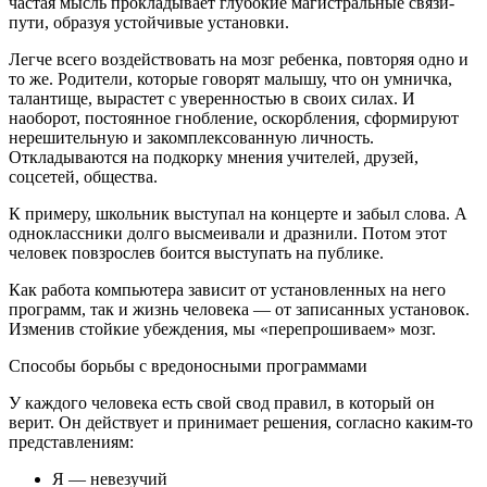
частая мысль прокладывает глубокие магистральные связи-
пути, образуя устойчивые установки.
Легче всего воздействовать на мозг ребенка, повторяя одно и
то же. Родители, которые говорят малышу, что он умничка,
талантище, вырастет с уверенностью в своих силах. И
наоборот, постоянное гнобление, оскорбления, сформируют
нерешительную и закомплексованную личность.
Откладываются на подкорку мнения учителей, друзей,
соцсетей, общества.
К примеру, школьник выступал на концерте и забыл слова. А
одноклассники долго высмеивали и дразнили. Потом этот
человек повзрослев боится выступать на публике.
Как работа компьютера зависит от установленных на него
программ, так и жизнь человека — от записанных установок.
Изменив стойкие убеждения, мы «перепрошиваем» мозг.
Способы борьбы с вредоносными программами
У каждого человека есть свой свод правил, в который он
верит. Он действует и принимает решения, согласно каким-то
представлениям:
Я — невезучий