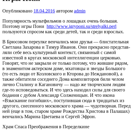
Опубликовано
18.04.2016
автором
admin
Популярность мультфильмов о лошадках очень большая.
Поэтому игры Пони
http://www.igryponi.su/strelyalki.perl
пользуются спросом как среди детей, так и среди взрослых.
В Брюсовом переулке венчались мои дру­зья — блистательная
Светлана Захарова и Тимур Иванов. Они прекрасно представ­
ляли себе весь культурный контекст, связанный с самой
известной в кругах московской интеллигенции церковью.
Говорят, что не закрыли ее только потому, что жившие рядом,
в знаменитом актер­ском доме, мхатовцы и звезды Большого
(то есть люди от Козловского и Кторова до Неждановой), а
также обитатели соседне­го Дома композиторов били челом
лично Сталину и Кагановичу — надо же творче­ским людям
где-то исповедоваться. И что здесь находил силы для своего
бодания с дубом Александр Солженицын. И что икона
«Взыскание погибших», поступив­шая сюда в тридцатых из
другого, снесен­ного московского храма — чудотворная. Перед
ней (еще в том, старом храме Рож­дества Христова в Палашах)
венчались Марина Цветаева и Сергей Эфрон.
Храм Спаса Преображения в Переделкине