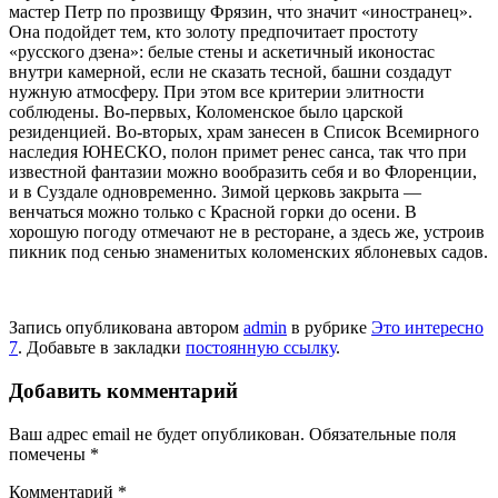
мастер Петр по прозвищу Фрязин, что значит «ино­странец».
Она подойдет тем, кто золоту предпочитает простоту
«русского дзена»: белые стены и аскетичный иконостас
внутри камерной, если не сказать тес­ной, башни создадут
нужную атмосфе­ру. При этом все критерии элитности
соблюдены. Во-первых, Коломенское было царской
резиденцией. Во-вторых, храм занесен в Список Всемирного
на­следия ЮНЕСКО, полон примет ренес­ санса, так что при
известной фантазии можно вообразить себя и во Флоренции,
и в Суздале одновременно. Зимой цер­ковь закрыта —
венчаться можно только с Красной горки до осени. В
хорошую по­году отмечают не в ресторане, а здесь же, устроив
пикник под сенью знаменитых коломенских яблоневых садов.
Запись опубликована автором
admin
в рубрике
Это интересно
7
. Добавьте в закладки
постоянную ссылку
.
Добавить комментарий
Ваш адрес email не будет опубликован.
Обязательные поля
помечены
*
Комментарий
*