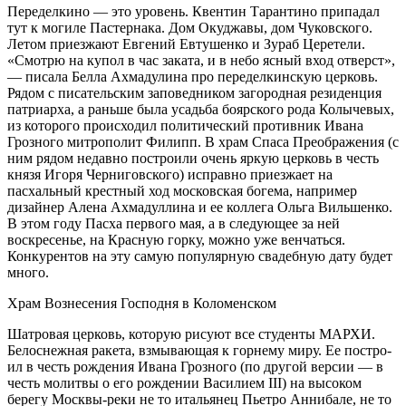
Переделкино — это уровень. Квентин Тарантино припадал
тут к могиле Па­стернака. Дом Окуджавы, дом Чуков­ского.
Летом приезжают Евгений Ев­тушенко и Зураб Церетели.
«Смотрю на купол в час заката, и в небо ясный вход отверст»,
— писала Белла Ахма­дулина про переделкинскую церковь.
Рядом с писательским заповедником загородная резиденция
патриарха, а раньше была усадьба боярского рода Колычевых,
из которого проис­ходил политический противник Ивана
Грозного митрополит Филипп. В храм Спаса Преображения (с
ним рядом не­давно построили очень яркую церковь в честь
князя Игоря Черниговского) исправно приезжает на
пасхальный крестный ход московская богема, на­пример
дизайнер Алена Ахмадуллина и ее коллега Ольга Вильшенко.
В этом году Пасха первого мая, а в следующее за ней
воскресенье, на Красную горку, можно уже венчаться.
Конкурентов на эту самую популярную свадебную дату будет
много.
Храм Вознесения Господня в Коломенском
Шатровая церковь, которую рисуют все студенты МАРХИ.
Белоснежная ракета, взмывающая к горнему миру. Ее постро­
ил в честь рождения Ивана Грозного (по другой версии — в
честь молитвы о его рождении Василием III) на высо­ком
берегу Москвы-реки не то италья­нец Пьетро Аннибале, не то