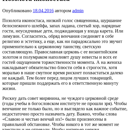
Опубликовано
18.04.2016
автором
admin
Позолота иконостаса, низкий голос священника, шуршание
белоснежного шлейфа, запах ладана, спетый хор, нарядные
гости, неусидчивые дети, поджидающая у входа карета. Или
лимузин. Cогласитесь, обряд венчания соединяет в себе
религию и эстетику, а еще, как ни парадоксально это звучит
применительно к церковному таинству, светскую
составляющую. Православная церковь с ее византийским
золотом и полумраком наполняет душу невесты и всех ее
гостей ощущением торжественности момента. А на жениха
накладывает обязательство блюсти себя в строгости, хотя
моралью в наше смутное время рискнет похвастаться далеко
не каждый. Тем более перед лицом лучших товарищей,
которые пришли поддержать его в ответственную минуту
жизни.
Рискну дать совет мирянина, не чуждого церковной среде
(годы учебы в богословском институте не прошли зря). Чтобы
венчание не только было, но и выглядело как важное событие,
недостаточно просто назначить дату. Важно, чтобы слова
«Славою и честью венчай их!» были произнесены в
правильной обстановке. Чтобы никого в тот же момент не
крестили и не отпевали. Чтобы интерьер церкви