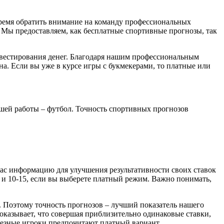
 время обратить внимание на команду профессиональных
. Мы предоставляем, как бесплатные спортивные прогнозы, так
нвестирования денег. Благодаря нашим профессиональным
на. Если вы уже в курсе игры с букмекерами, то платные или
ашей работы – футбол. Точность спортивных прогнозов
нас информацию для улучшения результативности своих ставок
но и 10-15, если вы выберете платный режим. Важно понимать,
. Поэтому точность прогнозов – лучший показатель нашего
оказывает, что совершая приблизительно одинаковые ставки,
ерьезные игроки предпочитают платный вариант.