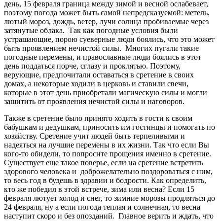
день, 15 февраля граница между зимой и весной ослабевает,
поэтому погода может быть самой непредсказуемой: метель,
лютый мороз, дождь, ветер, лучи солнца пробиваемые через
затянутые облака. Так как погодные условия были
устрашающие, порою суеверные люди боялись, что это может
быть проявлением нечистой силы. Многих пугали такие
погодные перемены, и православные люди боялись в этот
день поддаться порче, сглазу и проклятью. Поэтому,
верующие, предпочитали оставаться в сретение в своих
домах, а некоторые ходили в церковь и ставили свечи,
которые в этот день приобретали магическую силы и могли
защитить от проявления нечистой силы и наговоров.
Также в сретение было принято ходить в гости к своим
бабушкам и дедушкам, приносить им гостинцы и помогать по
хозяйству. Сретение учит людей быть терпеливыми и
надеяться на лучшие перемены в их жизни. Так что если Вы
кого-то обидели, то попросите прощения именно в сретение.
Существует еще такое поверье, если на сретение встретить
здорового человека и доброжелательно поздороваться с ним,
то весь год в будешь в здравии и бодрости. Как определить,
кто же победил в этой встрече, зима или весна? Если 15
февраля лютует холод и снег, то зимние морозы продляться до
24 февраля, ну а если погода теплая и солнечная, то весна
наступит скоро и без опозданий. Главное верить и ждать, что