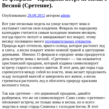
Весной (Сретение).
Опубликовано
28.09.2012
автором
admin
Вот уже несколько недель на улице властвует зима и
укутывает снегом свои владения. Февраль по народному
календарю считается самым холодным зимним месяцем,
погода просто лютует и замораживает все вокруг, этому
месяцу посвящено много
поздравительных открыток
.
Природа ждет оттепели, яркого солнца, которое растопит лед
и снега, а весна покроет землю нежной травой и цветущими
деревьями. Именно 15 февраля в середине зимы празднуется
день встречи зимы с весной. «Сретение» — так называется
христианский праздник, который издавна символизирует
встречу старого и нового заветов. В этот день две поры года
соревнуются между собой во власти, зима желает продолжить
осаду холодной вьюгой и заморозить все живое, а весна
стремиться растопить лед и обогатить природу красками
весеннего тепла.
Так как сретение – это церковный праздник, давайте
разберемся, что же он символизирует. Само слово «сретение»
обозначает встречу, не только зимы и весны, но и всего
людства в лице старца Симеона с господом богом. В этот