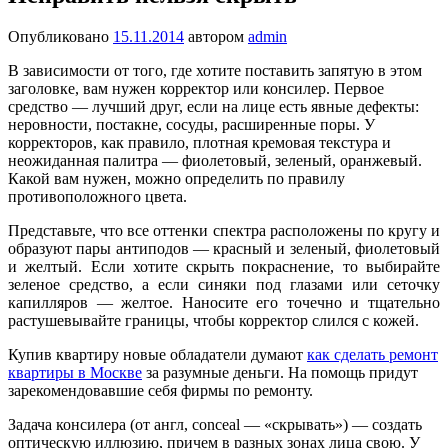
Опубликовано
15.11.2014
автором
admin
В зависимости от того, где хотите поставить запятую в этом
заголовке, вам нужен корректор или консилер. Первое
средство — лучший друг, если на лице есть явные дефекты:
неровности, постакне, сосуды, расширенные поры. У
корректоров, как правило, плотная кремовая текстура и
неожиданная палитра — фиолетовый, зеленый, оранжевый.
Какой вам нужен, можно определить по правилу
противоположного цвета.
Представьте, что все оттенки спектра расположены по кругу и
образуют пары антиподов — красный и зеленый, фиолетовый
и желтый. Если хотите скрыть покраснение, то выбирайте
зеленое средство, а если синяки под глазами или сеточку
капилляров — желтое. Наносите его точечно и тщательно
растушевывайте границы, чтобы корректор слился с кожей.
Купив квартиру новые обладатели думают
как сделать ремонт
квартиры в Москве
за разумные деньги. На помощь придут
зарекомендовавшие себя фирмы по ремонту.
Задача консилера (от англ, conceal — «скрывать») — создать
оптическую иллюзию, причем в разных зонах лица свою. У