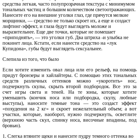
средства легкая, часто полупрозрачная текстура с минимумом
тональных частиц и большим количеством светоотражающих.
Нанесите его на внешние уголки глаз, где прячутся мелкие
морщинки, — средство не только скроет их, а еще и создаст
лифтинг-эффект, и глаза будут выглядеть моложе и
выразительнее. Еще две точки, которые не помешает
«приподнять», — это уголки губ. Два штриха -и улыбка не
покинет лица. Кстати, если нанести средство на «лук
Купидона», губы будут выглядеть сексуальнее.
Слепила из того, что было
Если хотите изменить овал лица или его рельеф, на помощь
придут бронзеры и хайлайтеры. С помощью этих тональных
средств различных оттенков можно «укоротить» нос,
подчеркнуть скулы, скрыть второй подбородок. Все это за
счет игры света и теней. На те зоны, которые хотите
уменьшить (кончик носа или подбородка, скулу, любные
выступы), наносите темные тона — это создаст эффект
«похудения на 2 кг» и скроет нежелательный объем; а вот
участки, которые, наоборот, нужно подчеркнуть, осветлите
(верхнюю часть скул, спинку носа, височные впадины, под
бровью).
1. Слегка втяните щеки и нанесите пудру темного оттенка во