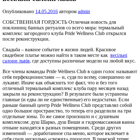
Опубликовано
14.05.2016
автором
admin
СОБСТВЕННАЯ ГОРДОСТЬ Отличная новость для
поклонниц банных ритуалов со всего мира: термальный
комплекс загородного клуба Pride Wellness Club открылся
после реконструкции.
Свадьба – важное событие в жизни людей. Красивое
свадебное платье можно найти в таком месте как
весільні
салони львів
, где доступны различные модели на любой вкус.
Все члены команды Pride Wellness Club в один голос называют
себя перфекци­онистами — и, судя по все­му, совершенно не
лука­вят. Иначе как объяснить тот факт, что и без того
отличный термаль­ный комплекс клуба пару месяцев назад
закрыли на реконструкцию? В результате были устранены
глав­ные (и едва ли не единственные) его недостатки. Если
раньше банный центр Pride Wellness Club представ­лял собой
одно большое простран­ство, то теперь его разделили на три
отдельные зоны. То же самое произошло и с душевым
комплек­сом: душ Шарко, душ Виши и ги­дромассажная ванна
отныне нахо­дятся в разных помещениях. Среди других
изменений — доработанное спа-меню, которое включает в
себя сразу несколько «свежих» процедур. В римской терме,