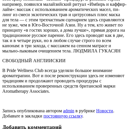
например, появил­ся малайзийский ритуал «Имбирь и каффир-
лайм»: массаж с исполь­зованием ароматических масел, пи-
линг из смеси экзотических трав и цитрусовых плюс маска
для те­ла — с этим трехчастным сценари­ем здесь справляются
не хуже, чем в Юго-Восточной Азии. Ну а тем, кто живет по
принципу «в гостях хо­рошо, а дома лучше», прямая доро­га на
традиционное русское паре­ние. Его здесь проводят как в две,
так и в четыре руки, но в любом слу­чае строго по всем
канонам: в три за­хода, с массажем на сенном матрасе и
мыльно-лыковым очищением те­ла. ЛЮДМИЛА ГУКАСЯН
СВОБОДНЫЙ АНГЛИИСКИИ
В Pride Wellness Club всегда уделяли большое внимание
ароматерапии. Вот и после реконструкции здесь не изменяют
традициям и продолжают проводить процедуры с
использованием проверенных средств британской марки
Aromatherapy Associates.
Запись опубликована автором
admin
в рубрике
Новости
.
Добавьте в закладки
постоянную ссылку
.
Добавить комментарий