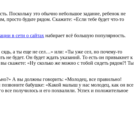
Поскольку это обычно неболь­шое задание, ребенок не
м, просто будьте рядом. Скажите: «Если тебе будет что-то
ции в сети о сайтах
набирает всё большую популярность.
а сядь, а ты еще не сел…» или: «Ты уже сел, но почему-то
ть не будет. Он будет ждать указаний. То есть он привыкнет к
­се вы скажете: «Ну сколько же можно с тобой сидеть рядом?! Ты
льно?» А вы должны говорить: «Молодец, все правильно!
 и позвоните бабушке: «Какой малыш у нас молодец, как он все
его все получи­лось и его похвалили. Успех и положительное