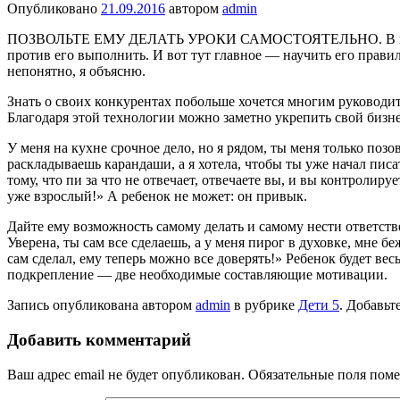
Опубликовано
21.09.2016
автором
admin
ПОЗВОЛЬТЕ ЕМУ ДЕЛАТЬ УРОКИ САМОСТОЯ­ТЕЛЬНО. В первом кл
против его выполнить. И вот тут главное — научить его правиль
непонят­но, я объясню.
Знать о своих конкурентах побольше хочется многим руковод
Благодаря этой технологии можно заметно укрепить свой бизне
У меня на кухне срочное дело, но я рядом, ты меня только позов
раскладываешь каранда­ши, а я хотела, чтобы ты уже начал писа
тому, что пи за что не отвечает, отвечаете вы, и вы кон­тролир
уже взрос­лый!» А ребенок не может: он привык.
Дайте ему возможность самому де­лать и самому нести ответст
Уверена, ты сам все сделаешь, а у меня пирог в духовке, мне б
сам сделал, ему теперь можно все доверять!» Ребенок будет вес
подкрепле­ние — две необходимые составляющие мотивации.
Запись опубликована автором
admin
в рубрике
Дети 5
. Добавьт
Добавить комментарий
Ваш адрес email не будет опубликован.
Обязательные поля пом