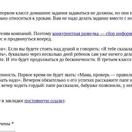
ассе домашние задания задаваться не должны, но они есть. 
но относиться к уро­кам. Вам не надо делать задание вместе с ни
ителям компаний. Поэтому
конкурентная разведка — сбор информа
с и продвинуться вперед.
и». Если вы будете стоять над ду­шой и говорить: «Я тебе сказал
ть», буквально через несколько дней ребенок сам уже ничего дела
уете. И это будет продолжать­ся до бесконечности. В третьем клас
венность. Первое время он будет звать: «Мама, проверь — прави
ежать надо». Вечером обязательно о его успехах расскажите папе
ь вечер ходить гордый: папе рассказали, бабушке позвонили, у н
е в закладки
постоянную ссылку
.
ечены
*