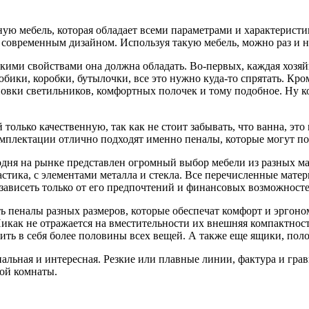
ную мебель, которая обладает всеми параметрами и характерис
современным дизайном. Используя такую мебель, можно раз и н
акими свойствами она должна обладать. Во-первых, каждая хозяй
ики, коробки, бутылочки, все это нужно куда-то спрятать. Кром
ановки светильников, комфортных полочек и тому подобное. Ну 
олько качественную, так как не стоит забывать, что ванна, это
комплектации отлично подходят именно пеналы, которые могут по
дня на рынке представлен огромный выбор мебели из разных м
тика, с элементами металла и стекла. Все перечисленные матери
зависеть только от его предпочтений и финансовых возможносте
ть пеналы разных размеров, которые обеспечат комфорт и эргоно
 Никак не отражается на вместительности их внешняя компактнос
тить в себя более половины всех вещей. А также еще ящики, по
альная и интересная. Резкие или плавные линии, фактура и гра
ной комнаты.