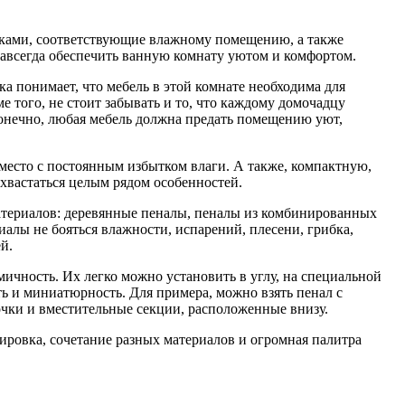
тиками, соответствующие влажному помещению, а также
авсегда обеспечить ванную комнату уютом и комфортом.
ка понимает, что мебель в этой комнате необходима для
е того, не стоит забывать и то, что каждому домочадцу
конечно, любая мебель должна предать помещению уют,
 место с постоянным избытком влаги. А также, компактную,
хвастаться целым рядом особенностей.
атериалов: деревянные пеналы, пеналы из комбинированных
алы не бояться влажности, испарений, плесени, грибка,
й.
мичность. Их легко можно установить в углу, на специальной
ть и миниатюрность. Для примера, можно взять пенал с
лочки и вместительные секции, расположенные внизу.
вировка, сочетание разных материалов и огромная палитра