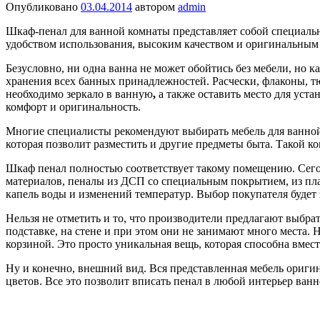
Опубликовано
03.04.2014
автором
admin
Шкаф-пенал для ванной комнаты представляет собой специаль
удобством использования, высоким качеством и оригинальным 
Безусловно, ни одна ванна не может обойтись без мебели, но к
хранения всех банных принадлежностей. Расчески, флаконы, тюб
необходимо зеркало в ванную
,
а также оставить место для уст
комфорт и оригинальность.
Многие специалисты рекомендуют выбирать мебель для ванной т
которая позволит разместить и другие предметы быта. Такой 
Шкаф пенал полностью соответствует такому помещению. Сего
материалов, пеналы из ДСП со специальным покрытием, из плас
капель воды и изменений температур. Выбор покупателя будет 
Нельзя не отметить и то, что производители предлагают выбра
подставке, на стене и при этом они не занимают много места.
корзиной. Это просто уникальная вещь, которая способна вмес
Ну и конечно, внешний вид. Вся представленная мебель оригин
цветов. Все это позволит вписать пенал в любой интерьер ван