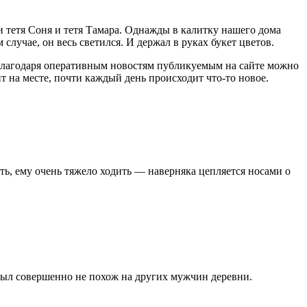
и тетя Соня и тетя Тамара. Од­нажды в калитку нашего дома
лучае, он весь све­тился. И держал в руках букет цветов.
Благодаря оперативным новостям публикуемым на сайте можно
т на месте, почти каждый день происходит что-то новое.
ть, ему очень тяжело ходить — наверняка цепляется носами о
 был со­вершенно не похож на других мужчин деревни.