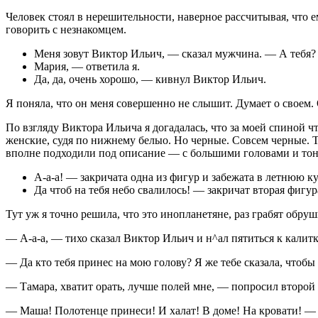
Человек стоял в нерешительности, наверное рассчитывая, что ем
говорить с незнакомцем.
Меня зовут Виктор Ильич, — сказал мужчина. — А тебя?
Мария, — ответила я.
Да, да, очень хорошо, — кивнул Виктор Ильич.
Я поняла, что он меня совершенно не слышит. Думает о своем. О
По взгляду Виктора Ильича я догадалась, что за моей спиной ч
женские, судя по нижнему белыо. Но черные. Совсем черные. Т
вполне подходили под описание — с большими головами и то
А-а-а! — закричата одна из фигур и забежата в летнюю к
Да чтоб на тебя небо свалилось! — закричат вторая фигур
Тут уж я точно решила, что это инопланетяне, раз грабят обр
— А-а-а, — тихо сказал Виктор Ильич и н^ал пятиться к калитк
— Да кто тебя принес на мою голову? Я же тебе ска­зала, чтобы 
— Тамара, хватит орать, лучше полей мне, — по­просил второй
— Маша! Полотенце принеси! И халат! В доме! На кро­вати! — 