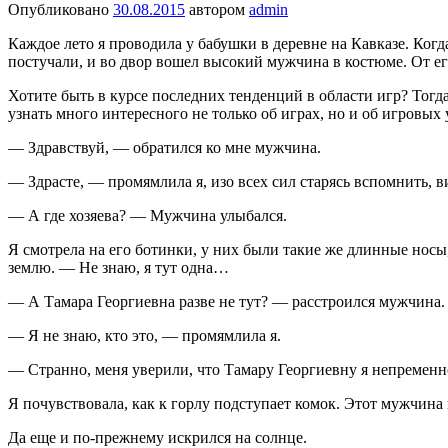
Опубликовано
30.08.2015
автором
admin
Каждое лето я проводила у бабушки в деревне на Кав­казе. Ког
постучали, и во двор вошел высокий мужчина в костюме. От его 
Хотите быть в курсе последних тенденций в области игр? Тогд
узнать много интересного не только об играх, но и об игровых
— Здравствуй, — обратился ко мне мужчина.
— Здрасте, — промямлила я, изо всех сил старясь вспомнить, в
— А где хозяева? — Мужчина улыбался.
Я смотрела на его ботинки, у них были такие же длинные носы,
землю. — Не знаю, я тут одна…
— А Тамара Георгиевна разве не тут? — расстро­ился мужчина.
— Я не знаю, кто это, — промямлила я.
— Странно, меня уверили, что Тамару Георги­евну я непременно
Я почувствовала, как к горлу подступает ко­мок. Этот мужчина
Да еще и по-прежнему искрился на солнце.