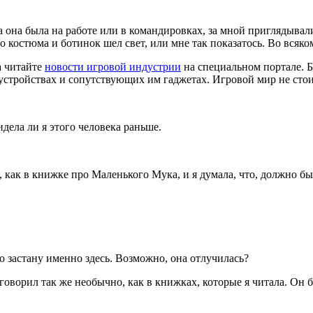
да она была на работе или в командировках, за мной приглядывал
костюма и ботинок шел свет, или мне так показатось. Во всяком с
а читайте
новости игровой индустрии
на специальном портале. 
 устройствах и сопутствующих им гаджетах. Игровой мир не стои
идела ли я этого человека раньше.
 как в книжке про Маленького Мука, и я думала, что, должно бы
 застану именно здесь. Воз­можно, она отлучилась?
 говорил так же необычно, как в книжках, которые я читала. Он