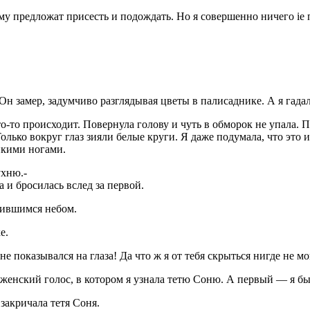
у предложат присесть и по­дождать. Но я совершенно ничего ie п
н замер, задумчиво разглядывая цветы в палисаднике. А я гада­л
то-то происходит. Повернула голову и чуть в обморок не упала.
олько вокруг глаз зияли белые круги. Я даже подумала, что это
нкими ногами.
ухню.-
а и бросилась вслед за первой.
ушившимся небом.
е.
не показывался на глаза! Да что ж я от тебя скрыться нигде не м
 женский голос, в котором я узнала тетю Соню. А первый — я б
закричала тетя Соня.