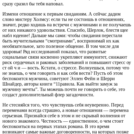
сразу сразил бы тебя наповал.
Измени отно­шение к пер­вым свиданиям. А сейчас дадим
слово мистеру Холмсу: если ты не состоишь в отно­шениях,
значит, редко хо­дишь на встречи с муж­чинами и не получаешь
от них никакого удоволь­ствия. Спасибо, Шерлок, блестя щее
набл юдение! Дальше мы сами: что­бы свидания переста­ли
быть мучительными “смотринами”, воспри­нимай их как
необяза­тельное, зато полезное общение. В том числе для
здоровья! Ряд ис­следований показал, что развитые
социальные связи косвенно укрепля­ют иммунитет, снижают
риск сердечных и рако­вых заболеваний и повы­шают стресс оу
ст ой ч и — вость. Кстати, о стрессе. Волнуешься, потому что
не знаешь, о чем гово­рить и как себя вести? Пусть об этом
беспоко­ится мужчина, совету­ют Эллен Фейн и Шерри
Шнайдер, авторы книги “11равила. Как выйти за­муж за
мужчину мечты”. Ты можешь почти не го­ворить о себе, это
соз­даст дополнительный флер загадочности.
Не стесняйся того, что чув­ствуешь себя неуверенно. Перед
переменами всегда страшно, а новые отношения — перемена
серьезная. Признайся себе в этом и не скры­вай волнения от
нового знакомого. Честность — единственное, о чем сто­ит
беспокоиться на пер­вых этапах романа. В это время
возникают самые важные договоренности, на которых позже