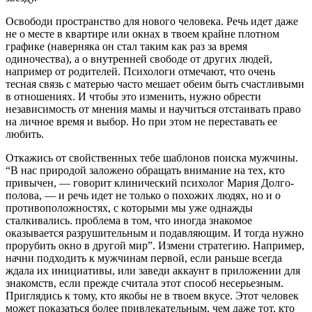
Освободи пространство для нового человека. Речь идет даже
не о мес­те в квартире или окнах в твоем крайне плотном
графике (наверняка он стал таким как раз за время
одиночества), а о внутренней свобо­де от других людей,
например от родителей. Психологи отмечают, что очень
тесная связь с матерью часто мешает обеим быть счастливы­ми
в отношениях. И что­бы это изменить, нужно обрести
независимость от мнения мамы и научиться отстаивать право
на личное время и вы­бор. Но при этом не пе­реставать ее
любить.
Откажись от свойствен­ных тебе шаб­лонов поиска мужчины.
“В нас природой заложе­но обращать внимание на тех, кто
привычен, — говорит клинический психолог Мария Долго­
полова, — и речь идет не только о похожих людях, но и о
противо­положностях, с которы­ми мы уже однажды
сталкивались. проблема в том, что иногда знако­мое
оказывается разру­шительным и подавля­ющим. И тогда нужно
прорубить окно в другой мир”. Измени стратегию. Например,
начни подхо­дить к мужчинам пер­вой, если раньше всегда
ждала их инициативы, или заведи аккаунт в приложении для
зна­комств, если прежде считала этот способ несерьезным.
Пригля­дись к тому, кто якобы не в твоем вкусе. Этот че­ловек
может показаться более привлекательным, чем даже тот, кто