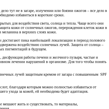
ело тут не в загаре, излучении или боязни ожогов – все дело в
обходимо избавиться в короткие сроки.
ытых для воздействия света, солнца и тепла. Чаще всего они
защита кожи от солнечных ожогов, перерождения клеток кожи в
 меланина в верхних слоях кожи.
 и достигают пика наибольшей локализации в период полового
подвержена воздействию солнечных лучей. Защита от солнца –
вых пигментаций в будущем.
 дисфункция работы печени и желчного пузыря, частые и
ативном лечении нарушений в организме. Для того чтобы понять
солнечных лучей защитным кремом от загара с повышенным SPF
лот, благодаря которым можно полностью избавиться от
его ухода за кожей, ей необходима будет адаптация.
не мешают жить и существовать, то материалы,
ления.