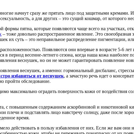
ногие начнут сразу же прятать лицо под защитными кремами. И д
ексуальность, а для других – это сущий кошмар, от которого не
формы пятна, которые появляются чаще всего на участках, откр
х
– тоже довольно распространенное явление. Это своеобразная 
к их суть – это неправильное распределение пигментации, или
драсположенностью. Появляются они впервые в возрасте 5-6 лет
тся в период весенне-летнего сезона, когда наша кожа наиболее 
явления веснушек, но он не может гарантировать появление но
вления веснушек, а именно: гормональный дисбаланс, стрессы,
стро избавиться от веснушек
, а зачастую речь идет о консерв
мо пройти обследование.
одимо максимально оградить поверхность кожи от воздействия 
та, с повышенным содержанием аскорбиновой и никотиновой кис
и плечи и подставлять лицо навстречу солнцу, даже после хорош
еденное время.
мело действовать в пользу избавления от них. Если же вам они 
особенностью кожи, чтобы не переживать понапрасну от их появ