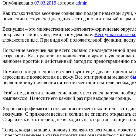
Опубликовано
07.03.2015
автором
admin
Как только теплое весеннее солнышко подарит нам свои лучи, м
появлении веснушек. Для одних – это дополнительный шарм и с
Веснушки – это множественные желтовато-коричневые округлой 
покрывают лицо, уши, руки, зону декольте.
Веснушки на плеча
злокачественные. При видимой положительной функции веснуше
Появление веснушек чаще всего связано с наследственной пре
созревания. Как правило, их количество и яркость увеличиваю
наиболее простой и действенный метод по предотвращению по
Помимо наследственности существуют еще другие причины поя
агрессивные воздействия на кожу. Все эти причины мешают
бы
первопричину появления пятен пигментации на теле необходи
Чтобы не допустить появление новых веснушек на теле необх
комплексом. Наносите его каждый раз при выходе на солнце.
Хорошая профилактика появления пигментных пятен – это дие
веснушек. С приходом весны и солнца не спешите открывать сво
Старайтесь в этот период не выходить на открытое солнце в об
Теперь, когда вы знаете почему появляются веснушки, можете с
предоставленные в статье помогут вам ознакомиться с вашей 