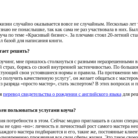
й жизни случайно оказывается вовсе не случайным. Несколько ле
я знаю не понаслышке, так как сама не раз участвовала в них. Бы
оуча по теме «Красивый бизнес». За плечами стоял 20-летний ст
л базой для написания книги.
огает решить?
оучинг, мне пришлось столкнуться с разными неразрешен­ными вн
 страх, борясь со своей внутренней застенчиво­стью. По большом
диктующий свои устоявшиеся нормы и правила. Па протяжении мно
то получить качественную услугу’, он желает общаться с мастером
з разряда «просто мастер», стать экспертом? В этих вопросах и 
ся
перевод свидетельства о рождении с английского языка
для реш
жен пользоваться услугами коуча?
нания потребности в этом. Сейчас модно приглашать в салон спе
ы не одно «но»: личность и личностный рост самого мастера не
каждого мастера подбираются и его, такие же, по­стоянные клиен
одновременно прокачивая все свои сферы жизни. Это такое своео