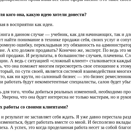
ля кого она, какую идею хотели донести?
ая в восприятии как идеи.
ига в данном случае — учебник, как для начинаю­щих, так и дл
ут найти понимание в технике продажи себя, своих услуг и со
омную ошибку, перекладывая эту обязанность на администраторо
е. А кто должен прода­вать? Конечно же, эксперт. По ведь это м
мой продажи. И результаты, в большинстве случаев, плачевны. 
ии. А ведь с ситуацией «сложный клиент» сталкива­ется каждый
ь, что она поможет многим пересмотреть свое отношение к этому
оторый, по сути своей, является системой взаимодействия многих
 что, как ни крути, но салонный бизнес — это бизнес ремесленн
ли работать будут некомпетентные специалисты, салон будет уб
ь для того, чтобы добиться реальных изменений, не­обходимо пр
Уверена, что она будет интересна не только мастерам, но и рук
пех работы со своими клиентами?
о и результат не заставляет себя ждать. Я уже давно перестала ра
измениться, будет работать вместе со мной. И бесполезно вкладыва
ха. А успех, это когда проделанная работа несет за собой благо