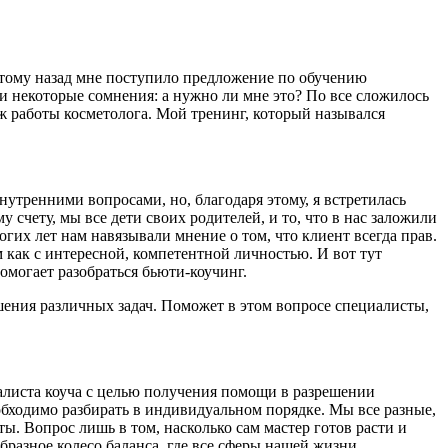
т тому назад мне по­ступило предложение по обучению
ли некоторые сомне­ния: а нужно ли мне это? По все сложилось
аж работы косметолога. Мой тренинг, который назывался
утренними вопросами, но, благодаря этому, я встре­тилась
у счету, мы все дети своих родителей, и то, что в нас заложили
гих лет нам навязывали мнение о том, что клиент всегда прав.
 как с интересной, компетент­ной личностью. И вот тут
помогает разобраться бьюти-коучинг.
ения различных задач. Поможет в этом вопросе специалисты,
циалиста коуча с целью получения помощи в разрешении
обходимо разбирать в индивидуальном порядке. Мы все разные,
ты. Вопрос лишь в том, насколько сам мастер готов расти и
бразное колесо баланса, где все сферы нашей жизни