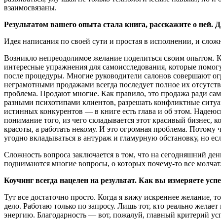
взаимосвязаны.
Результатом вашего опыта стала книга, расскажите о ней. Д
Идея написания по своей сути и простая в исполнении, и сложн
Возникло непреодолимое желание поделиться своим опы­том. Кн
интересные упражнения для самоисследования, которые помог
после процедуры. Многие руководи­тели салонов совершают огр
неграмотными продажами всег­да последует полное их отсутстви
проблема. Прода­ют многие. Как правило, это продажа ради са
разными психотипами клиентов, разрешать конфликтные ситуац
истинных конкурентов — в книге есть глава и об этом. Надеюс
понимание того, из чего складывается этот красивый бизнес, к
красоты, а рабо­тать некому. И это огромная проблема. Потому
угодно вкладываться в антураж и гламурную обстановку, но ес
Сложность вопроса заключается в том, что на сегодняшний ден
поднимаются многие вопросы, о которых почему-то все молчат. 
Коучинг всегда нацелен на результат. Как вы изме­ряете ус
Тут все достаточно просто. Когда я вижу искреннее жела­ние, т
дело. Работаю только по запросу. Лишь тот, кто реально желает 
энергию. Благодарность — вот, пожалуй, главный критерий успе