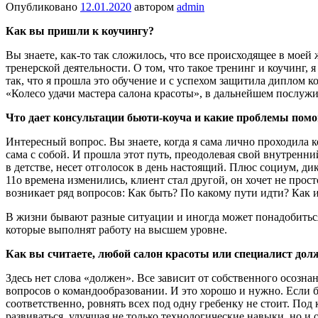
Опубликовано
12.01.2020
автором
admin
Как вы пришли к коучингу?
Вы знаете, как-то так сложилось, что все происхо­дящее в мое
тренерской деятельности. О том, что такое тренинг и коучинг, 
так, что я прошла это обучение и с успехом защитила диплом к
«Колесо удачи мастера салона красоты», в дальнейшем послужи
Что дает консультации бьюти-коуча и какие пробле­мы пом
Интересный вопрос. Вы знаете, когда я сама лично проходила к
сама с собой. И прошла этот путь, преодолевая свой внутренний
в детстве, несет отголосок в день настоя­щий. Плюс социум, 
11о времена изменились, клиент стал другой, он хочет не прос
возникает ряд вопросов: Как быть? По какому пути идти? Как и
В жизни бывают разные ситуации и иногда может понадобить
которые выполнят работу на высшем уровне.
Как вы считаете, любой салон красоты или специ­алист дол
Здесь нет слова «должен». Все зависит от собственного осоз­
вопросов о командообразовании. И это хорошо и нужно. Если б
соответственно, ровнять всех под одну гребенку не стоит. Под 
развиваться, улучшая не только технологические навыки, но и 