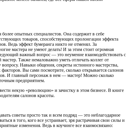
я более опытных специалистов. Она содержит в себе
путствующих товаров, способствующих пролонгации эффекта
в. Ведь эффект буме­ранга никто не отменял. За
ногие мастера не умеют делать! И за этим стоит огромная
Следую­щий важный вопрос — это неумение взаимодействовать с
 мастер. Также немаловажно уметь отличать коллег от
 вопросу. Навыки общения, секреты ис­тинного мастерства,
 факторов. Вы сами по­смотрите, сколько открывается салонов
иков. И главный персонаж в нем — мастер! Можно сколько
ыточным предприятием.
овести некую «революцию» и зачистку в этом бизнесе. В книге
оводителям салонов красоты.
здавать советы просто так и всем подряд — это неблагодарное
ться в того, кого все устраива­ет, зря растрачивая свои силы и
приятные измене­ния. Ведь в коучинге все взаимосвязано: