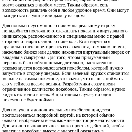
могут оказаться в любом месте. Таким образом, есть
возможность развлечь себя в любое удобное время. Они могут
находиться на улице или даже у вас дома.
Для поимки неугомонного покемона реальному игроку
понадобится постоянно отслеживать показания виртуального
индикатора, расположенного в специальном меню с правой
стороны от нарисованного покебола. Если научиться
правильно интерпретировать его значения, то можно понять,
насколько близко или далеко находится виртуальный зверек от
владельца смартфона. Для того, чтобы придуманный
персонаж был пойман незамедлительно, настоятельно
рекомендуется воспользоваться покеболом, который нужно
запустить в сторону зверька. Если зеленый кружок становится
меньше на самом покемоне, это значит, что шансы поймать
его у геймера весьма велики. Разработчики сразу ввели
ограниченное количество покеболов. Таким образом, нужно
кидать их точно в цель. В противном случае, ни один
покемон не будет пойман.
Для получения дополнительных покеболов придется
воспользоваться подробной картой, на которой обычно
бывают изображены всевозможные достопримечательности.
Достаточно выполнить несколько простых действий, чтобы
заветные покеболы вместе с энергией оказались в