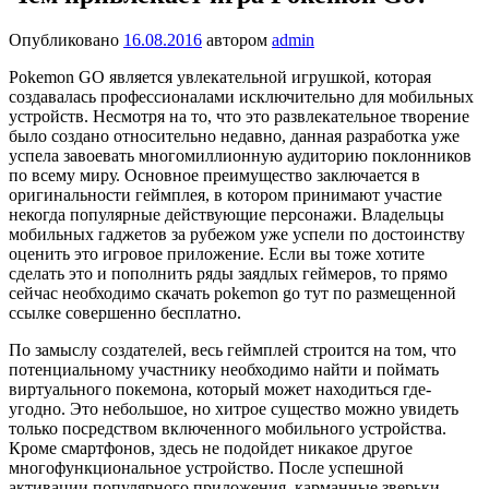
Опубликовано
16.08.2016
автором
admin
Pokemon GO является увлекательной игрушкой, которая
создавалась профессионалами исключительно для мобильных
устройств. Несмотря на то, что это развлекательное творение
было создано относительно недавно, данная разработка уже
успела завоевать многомиллионную аудиторию поклонников
по всему миру.
Основное преимущество заключается в
оригинальности геймплея, в котором принимают участие
некогда популярные действующие персонажи. Владельцы
мобильных гаджетов за рубежом уже успели по достоинству
оценить это игровое приложение. Если вы тоже хотите
сделать это и пополнить ряды заядлых геймеров, то прямо
сейчас необходимо скачать pokemon go тут по размещенной
ссылке совершенно бесплатно.
По замыслу создателей, весь геймплей строится на том, что
потенциальному участнику необходимо найти и поймать
виртуального покемона, который может находиться где-
угодно. Это небольшое, но хитрое существо можно увидеть
только посредством включенного мобильного устройства.
Кроме смартфонов, здесь не подойдет никакое другое
многофункциональное устройство. После успешной
активации популярного приложения, карманные зверьки