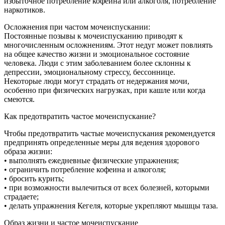
избыточное потребление кофеина или алкоголя, потребление
наркотиков.
Осложнения при частом мочеиспускании:
Постоянные позывы к мочеиспусканию приводят к
многочисленным осложнениям. Этот недуг может повлиять
на общее качество жизни и эмоциональное состояние
человека. Люди с этим заболеванием более склонны к
депрессии, эмоциональному стрессу, бессоннице.
Некоторые люди могут страдать от недержания мочи,
особенно при физических нагрузках, при кашле или когда
смеются.
Как предотвратить частое мочеиспускание?
Чтобы предотвратить частые мочеиспускания рекомендуется
предпринять определенные меры для ведения здорового
образа жизни:
• выполнять ежедневные физические упражнения;
• ограничить потребление кофеина и алкоголя;
• бросить курить;
• при возможности вылечиться от всех болезней, которыми
страдаете;
• делать упражнения Кегеля, которые укрепляют мышцы таза.
Образ жизни и частое мочеиспускание