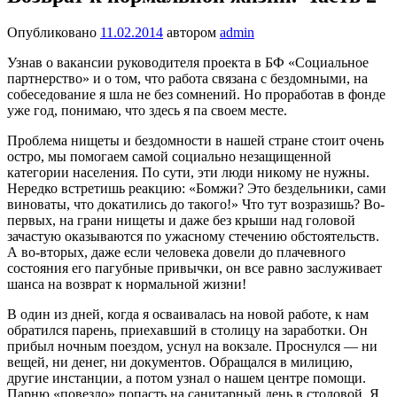
Опубликовано
11.02.2014
автором
admin
Узнав о вакансии руководителя проекта в БФ «Социальное
партнерство» и о том, что работа связана с бездомными, на
собеседование я шла не без сомнений. Но проработав в фонде
уже год, понимаю, что здесь я па своем месте.
Проблема нищеты и бездомности в нашей стране стоит очень
остро, мы помогаем самой социально незащищенной
категории населения. По сути, эти люди никому не нужны.
Нередко встретишь реакцию: «Бомжи? Это бездельники, сами
виноваты, что докатились до такого!» Что тут возразишь? Во-
первых, на грани нищеты и даже без крыши над головой
зачастую оказываются по ужасному стечению обстоятельств.
А во-вторых, даже если человека довели до плачевного
состояния его пагубные привычки, он все равно заслуживает
шанса на возврат к нормальной жизни!
В один из дней, когда я осваивалась на новой работе, к нам
обратился парень, приехавший в столицу на заработки. Он
прибыл ночным поездом, уснул на вокзале. Проснулся — ни
вещей, ни денег, ни документов. Обращался в милицию,
другие инстанции, а потом узнал о нашем центре помощи.
Парню «повезло» попасть на санитарный день в столовой. Я