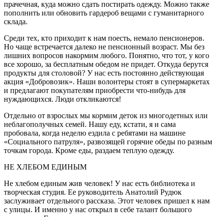
прачечная, куда можно сдать постирать одежду. Можно также
пополнить или обновить гардероб вещами с гуманитарного
склада.
Среди тех, кто приходит к нам поесть, немало пенсионеров.
Но чаще встречается далеко не пенсионный возраст. Мы без
лишних вопросов накормим любого. Понятно, что тот, у кого
все хорошо, за бесплатным обедом не придет. Откуда берутся
продукты для столовой? У нас есть постоянно действующая
акция «Добровозик». Наши волонтеры стоят в супермаркетах
и предлагают покупателям приобрести что-нибудь для
нуждающихся. Люди откликаются!
Отдельно от взрослых мы кормим деток из многодетных или
неблагополучных семей. Нашу еду, кстати, я и сама
пробовала, когда неделю ездила с ребятами на машине
«Социального патруля», развозящей горячие обеды по разным
точкам города. Кроме еды, раздаем теплую одежду.
НЕ ХЛЕБОМ ЕДИНЫМ
Не хлебом единым жив человек! У нас есть библиотека и
творческая студия. Ее руководитель Анатолий Рудюк
заслуживает отдельного рассказа. Этот человек пришел к нам
с улицы. И именно у нас открыл в себе талант большого