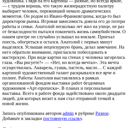
художника. Глядя па его картины — разные, но всегда яркие,
— с трудом веришь, что такую жизнерадостную палитру
выбирает человек, переживший немало драматических
моментов. Он родом из Ивано-Франковгцины, когда-то был
директором рынка. Игровая зависимость довела его до потери
работы и семьи. Анатолий несколько лет жил на улице, не раз
от безысходности пытался покончить жизнь самоубийством. О
нашем центре он случайно услышал на вокзале. Приехал
поесть, обогреться и остался. Анатолий с первых минут
выделялся. Услышав нецензурную брань, делал замечание. На
него обратили внимание, пригласили побеседовать в
мастерскую. При виде картин на стенах у человека загорелись
глаза. «Вы рисуете?» — «Нет, но всегда мечтал». Эта мечта
осуществилась. Акварель, гуашь, пастель, масло… С каждой
картиной художественный талант раскрывался все ярче и
полнее. Работы Анатолия выставлялись в рамках
организованной фондом выставки работ бездомных
художников «Арт-прописка». В планах и персональная
выставка. Всего в работе фонда задействовано около двадцати
людей, для которых визит к нам стал отправной точкой к
новой жизни.
Запись опубликована автором
admin
в рубрике
Разное
.
Добавьте в закладки
постоянную ссылку
.