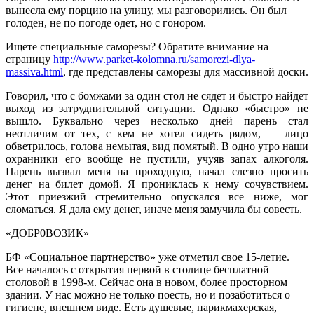
вынесла ему порцию на улицу, мы разговорились. Он был
голоден, не по погоде одет, но с гонором.
Ищете специальные саморезы? Обратите внимание на
страницу
http://www.parket-kolomna.ru/samorezi-dlya-
massiva.html
, где представлены саморезы для массивной доски.
Говорил, что с бомжами за один стол не сядет и быстро найдет
выход из затруднительной ситуации. Однако «быстро» не
вышло. Буквально через несколько дней парень стал
неотличим от тех, с кем не хотел сидеть рядом, — лицо
обветрилось, голова немытая, вид помятый. В одно утро наши
охранники его вообще не пустили, учуяв запах алкоголя.
Парень вызвал меня на проходную, начал слезно просить
денег на билет домой. Я прониклась к нему сочувствием.
Этот приезжий стремительно опускался все ниже, мог
сломаться. Я дала ему денег, иначе меня замучила бы совесть.
«ДОБР0ВО3ИК»
БФ «Социальное партнерство» уже отметил свое 15-летие.
Все началось с открытия первой в столице бесплатной
столовой в 1998-м. Сейчас она в новом, более просторном
здании. У нас можно не только поесть, но и позаботиться о
гигиене, внешнем виде. Есть душевые, парикмахерская,