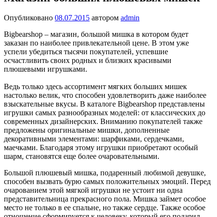
Опубликовано
08.07.2015
автором
admin
Bigbearshop – магазин, большой мишка в котором будет
заказан по наиболее привлекательной цене. В этом уже
успели убедиться тысячи покупателей, успевшие
осчастливить своих родных и близких красивыми
плюшевыми игрушками.
Ведь только здесь ассортимент мягких больших мишек
настолько велик, что способен удовлетворить даже наиболее
взыскательные вкусы. В каталоге Bigbearshop представлены
игрушки самых разнообразных моделей: от классических до
современных дизайнерских. Вниманию покупателей также
предложены оригинальные мишки, дополненные
декоративными элементами: шарфиками, сердечками,
маечками. Благодаря этому игрушки приобретают особый
шарм, становятся еще более очаровательными.
Большой плюшевый мишка, подаренный любимой девушке,
способен вызвать бурю самых положительных эмоций. Перед
очарованием этой мягкой игрушки не устоит ни одна
представительница прекрасного пола. Мишка займет особое
место не только в ее спальне, но также сердце. Также особое
отношение сформируется к человеку, который его подарил.