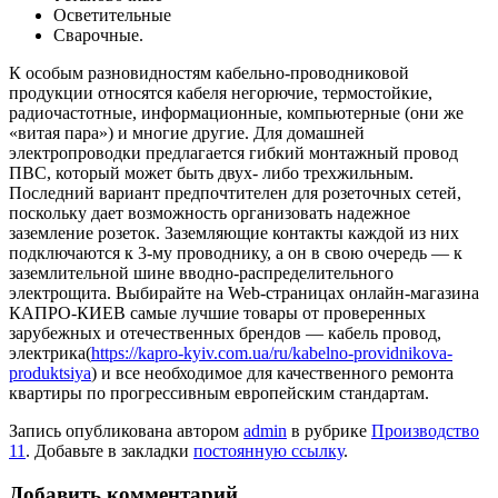
Осветительные
Сварочные.
К особым разновидностям кабельно-проводниковой
продукции относятся кабеля негорючие, термостойкие,
радиочастотные, информационные, компьютерные (они же
«витая пара») и многие другие. Для домашней
электропроводки предлагается гибкий монтажный провод
ПВС, который может быть двух- либо трехжильным.
Последний вариант предпочтителен для розеточных сетей,
поскольку дает возможность организовать надежное
заземление розеток. Заземляющие контакты каждой из них
подключаются к 3-му проводнику, а он в свою очередь — к
заземлительной шине вводно-распределительного
электрощита. Выбирайте на Web-страницах онлайн-магазина
КАПРО-КИЕВ самые лучшие товары от проверенных
зарубежных и отечественных брендов — кабель провод,
электрика(
https://kapro-kyiv.com.ua/ru/kabelno-providnikova-
produktsiya
) и все необходимое для качественного ремонта
квартиры по прогрессивным европейским стандартам.
Запись опубликована автором
admin
в рубрике
Производство
11
. Добавьте в закладки
постоянную ссылку
.
Добавить комментарий