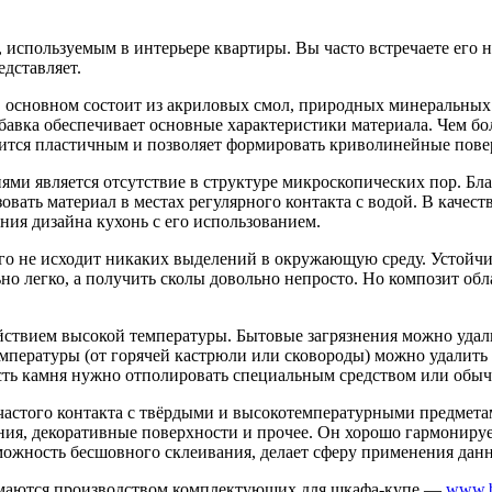
 используемым в интерьере квартиры. Вы часто встречаете его 
едставляет.
 основном состоит из акриловых смол, природных минеральных
бавка обеспечивает основные характеристики материала. Чем бол
овится пластичным и позволяет формировать криволинейные пов
и является отсутствие в структуре микроскопических пор. Благ
вать материал в местах регулярного контакта с водой. В качес
ия дизайна кухонь с его использованием.
его не исходит никаких выделений в окружающую среду. Устойч
но легко, а получить сколы довольно непросто. Но композит об
йствием высокой температуры. Бытовые загрязнения можно удал
емпературы (от горячей кастрюли или сковороды) можно удалить
сть камня нужно отполировать специальным средством или обыч
 частого контакта с твёрдыми и высокотемпературными предмет
ия, декоративные поверхности и прочее. Он хорошо гармонирует
можность бесшовного склеивания, делает сферу применения дан
нимаются производством комплектующих для шкафа-купе —
www.b