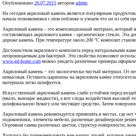
Опубликовано
26.07.2015
автором
admin
На сегодня акриловый камень является популярным продуктом,
начала познакомимся с ним поближе и узнаем что он из себя пр
Акриловый камень – это композиционный материал, который в
составляющих акрилового камня – органическое стекло. Эта до
дороже камень. При температуре около 200 °C композит стан
Достоинством акрилового композита перед натуральными камням
непроницаемым для бактерий. Эти свойства позволяют использо
www.gd-home.com
можно увидеть различные примеры оформлен
Акриловый камень − это экологически чистый материал. От н
невысокая. Оставить царапины на акриловом камне относитель
материала легко шлифуется.
Искусственный акриловый камень слабо устойчив перед возде
(мыло, моющие жидкости), а вот следы воздействия высокой т
шлифовальную бумагу или чистящее средство. Затем поверхно
Акриловый камень рекомендуется применять в местах, где нет
подоконники, элементы мебели, различные дизайнерские решен
Огромная гамма различных цветов, структур поверхности, воз
Хотелось бы порекомендовать вам наших друзей, которые за