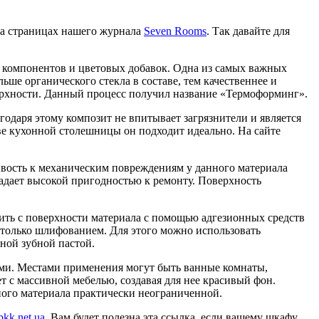
на страницах нашего журнала
Seven Rooms
. Так давайте для
 компонентов и цветовых добавок. Одна из самых важных
ьше органического стекла в составе, тем качественнее и
ерхности. Данный процесс получил название «Термоформинг».
одаря этому композит не впитывает загрязнители и является
тве кухонной столешницы он подходит идеально. На сайте
ивость к механическим повреждениям у данного материала
ладает высокой пригодностью к ремонту. Поверхность
ить с поверхности материала с помощью адгезионных средств
 только шлифованием. Для этого можно использовать
ной зубной пастой.
ами. Местами применения могут быть ванные комнаты,
 с массивной мебелью, создавая для нее красивый фон.
ного материала практически неограниченной.
kk.net.ua
. Вам будет полезна эта ссылка, если вашему шкафу