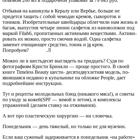
объемом 200 мл в подарочной упаковке за 79 643 руб.
Отбывая на каникулы в Кералу или Вербье, больше не
придется тащить с собой чемодан кремов, сывороток и
тоников. Изобрета­тельные швейцарцы облегчили нам жизнь и
багаж, выпустив четы­ре линии салфеток из нановолокон под
маркой Filab6, пропитанных активными веществами. Активи­
ровать их можно, просто смочив водой. Одна салфетка
заменит очищающее средство, тоник и jg крем.
Попробуем? .Л
Можно ли в шестьдесят вы­глядеть на тридцать? Судя по
фотографиям Кристи Бринк­ли — проще простого. В своей
книге Timeless Beauty шести- десятидвухлетняя модель, по­
явившаяся недавно в купаль­нике на обложке People, дает
подробнейшие инструкции.
Тут и рецепты молодильных блюд (никакого мяса!), и советы
по уходу за кожей(SPF — зимой и летом), и комплексы
упражнений (делаем ставку на отжимания).
А вот про пластическую хирургию — ни словечка.
Понедельник — день тяжелый, но только не для мужчин.
Если ваш суженый задерживается в по­недельник «на ра­боте»