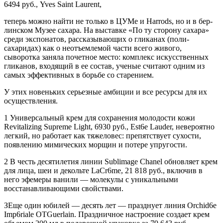
6494 руб., Yves Saint Laurent,
теперь можно найти не только в ЦУМе и Harrods, но и в бер­
линском Музее сахара. На выставке «По ту сторону саха­ра»
среди экспонатов, расска­зывающих о гликанах (поли­
сахаридах) как о неотъемлемой части всего живого,
сыворотка заняла почетное место: ком­плекс искусственных
гликанов, входящий в ее состав, ученые считают одним из
самых эффек­тивных в борьбе со старением.
У этих новеньких серьезные амбиции и все ресурсы для их
осуществления.
1 Универсальный крем для сохра­нения молодости кожи
Revita­lizing Supreme Light, 6930 руб., Est6e Lauder, невероятно
легкий, но работает как тяжеловес: пре­пятствует сухости,
появлению мимических морщин и потере упругости.
2 В честь десятилетия линии Sublimage Chanel обновляет крем
для лица, шеи и декольте LaCr6me, 21 818 руб., включив в
него эфемеры ванили — молеку­лы с уникальными
восстанавлива­ющими свойствами.
ЗЕще один юбилей — десять лет — празднует линия Orchid6e
Imp6riale OTGuerlain. Праздничное настроение создает крем