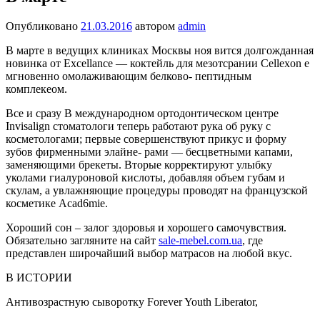
Опубликовано
21.03.2016
автором
admin
В марте в ведущих клиниках Москвы ноя вится долгожданная
новинка от Excellance — коктейль для мезотсрании Cellexon е
мгновенно омолаживающим белково- пептидным
комплекеом.
Все и сразу В международном ортодонти­ческом центре
Invisalign стома­тологи теперь работают рука об руку с
косметологами; первые совершенствуют прикус и фор­му
зубов фирменными элайне- рами — бесцветными капами,
заменяющими брекеты. Вторые корректируют улыбку
уколами гиалуроновой кислоты, добав­ляя объем губам и
скулам, а ув­лажняющие процедуры прово­дят на французской
косметике Acad6mie.
Хороший сон – залог здоровья и хорошего самочувствия.
Обязательно загляните на сайт
sale-mebel.com.ua
, где
представлен широчайший выбор матрасов на любой вкус.
В ИСТОРИИ
Антивозрастную сыворотку Forever Youth Liberator,