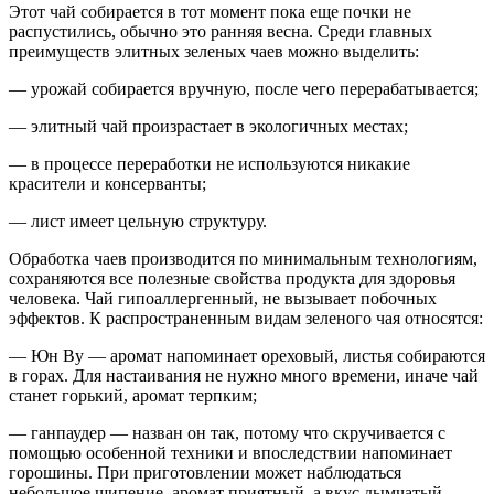
Этот чай собирается в тот момент пока еще почки не
распустились, обычно это ранняя весна. Среди главных
преимуществ элитных зеленых чаев можно выделить:
— урожай собирается вручную, после чего перерабатывается;
— элитный чай произрастает в экологичных местах;
— в процессе переработки не используются никакие
красители и консерванты;
— лист имеет цельную структуру.
Обработка чаев производится по минимальным технологиям,
сохраняются все полезные свойства продукта для здоровья
человека. Чай гипоаллергенный, не вызывает побочных
эффектов. К распространенным видам зеленого чая относятся:
— Юн Ву — аромат напоминает ореховый, листья собираются
в горах. Для настаивания не нужно много времени, иначе чай
станет горький, аромат терпким;
— ганпаудер — назван он так, потому что скручивается с
помощью особенной техники и впоследствии напоминает
горошины. При приготовлении может наблюдаться
небольшое шипение, аромат приятный, а вкус дымчатый.