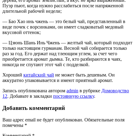
дерева, его аромат землистый, а вкус не ярко выраженный.
Пуэр пьют, когда нужно расслабиться после напряженной
длительной рабочей недели;
— Бао Хао инь чжень — это белый чай, представленный в
виде почек с ворсинками, он имеет сладковатый медовый
вкусовой оттенок;
— Цзюнь Шань Инь Чжень — желтый чай, который подходит
только настоящим гурманам. Весной чай собирается только
раз за год. Его держат над тлеющим углем, за счет чего
приобретается аромат дымка. Те, кто разбираются в чаях,
никогда не спутают этот чай с подделкой.
Хороший
китайский чай
не может быть дешевым. Он
аккуратно упаковывается и имеют приятный аромат.
Запись опубликована автором
admin
в рубрике
Домоводство
12
. Добавьте в закладки
постоянную ссылку
.
Добавить комментарий
Ваш адрес email не будет опубликован.
Обязательные поля
помечены
*
Комментарий
*