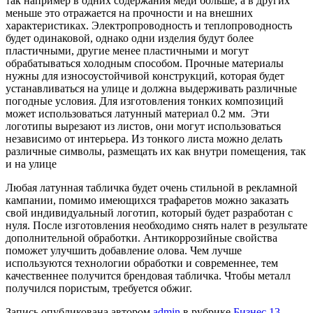
так например в одних содержания меди больше, а в других
меньше это отражается на прочности и на внешних
характеристиках. Электропроводность и теплопроводность
будет одинаковой, однако одни изделия будут более
пластичными, другие менее пластичными и могут
обрабатываться холодным способом. Прочные материалы
нужны для износоустойчивой конструкций, которая будет
устанавливаться на улице и должна выдерживать различные
погодные условия. Для изготовления тонких композиций
может использоваться латунный материал 0.2 мм. Эти
логотипы вырезают из листов, они могут использоваться
независимо от интерьера. Из тонкого листа можно делать
различные символы, размещать их как внутри помещения, так
и на улице
Любая латунная табличка будет очень стильной в рекламной
кампании, помимо имеющихся трафаретов можно заказать
свой индивидуальный логотип, который будет разработан с
нуля. После изготовления необходимо снять налет в результате
дополнительной обработки. Антикоррозийные свойства
поможет улучшить добавление олова. Чем лучше
используются технологии обработки и современнее, тем
качественнее получится брендовая табличка. Чтобы металл
получился пористым, требуется обжиг.
Запись опубликована автором
admin
в рубрике
Бизнес 13
.