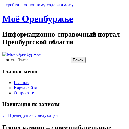
Перейти к основному содержимому
Моё Оренбуржье
Информационно-справочный портал
Оренбургской области
Поиск
Главное меню
Главная
Карта сайта
О проекте
Навигация по записям
←
Предыдущая
Следующая
→
Гранд казино – сногсшибательные