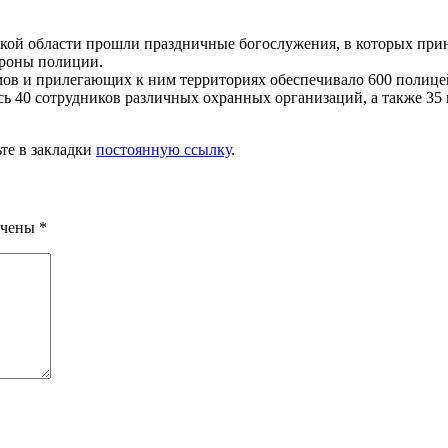
ской области прошли праздничные богослужения, в которых прин
ороны полиции.
амов и прилегающих к ним территориях обеспечивало 600 поли
ь 40 сотрудников различных охранных организаций, а также 35 
ьте в закладки
постоянную ссылку
.
ечены
*