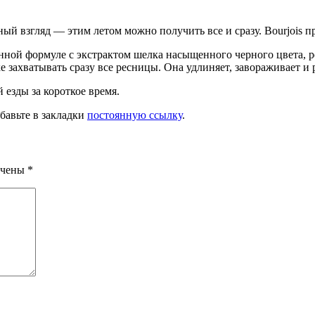
ный взгляд — этим летом мож­но получить все и сразу. Bourjo
нной форму­ле с экстрактом шелка насыщенного черного цвета,
захватывать сразу все ресницы. Она удлиняет, завораживает и ра
езды за короткое время.
обавьте в закладки
постоянную ссылку
.
ечены
*