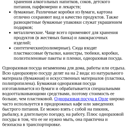
хранения алкогольных напитков, соков, детского
питания, парфюмерии и лекарств;
бумажные. Различные коробки из бумаги, картона
отлично сохраняют вид и качество продуктов. Также
разноцветные бумажные упаковки служат украшением
подарков;
металлические. Чаще всего применяют для хранения
продуктов (в жестяных банка) и лакокрасочных
изделий;
синтетические(полимерные). Сюда входят
пластмассовые бутылки, канистры, тюбики, коробки,
полиэтиленовые пакеты и пленки, одноразовая посуда.
Одноразовая посуда незаменима для дома, работы или отдыха.
Всю одноразовую посуду делят на на 2 вида: из натурального
материала (бумажная) и искусственных материалов (пластика,
полипропилена). Бумажная одноразовая посуда
изготавливается из бумаги и обрабатывается специальными
водоотталкивающими средствами, поэтому стоимость ее
больше, чем пластиковой.
Одноразовая посуда в Орле
широко
часто используется в придорожных кафе или заведениях
быстрого питания. Ее можно взять с собой на пикник,
рыбалку, в длительную поездку, на работу. Плюс одноразовой
посуды в том, что ее не нужно мыть, она практична и
безопасна в транспортировке.