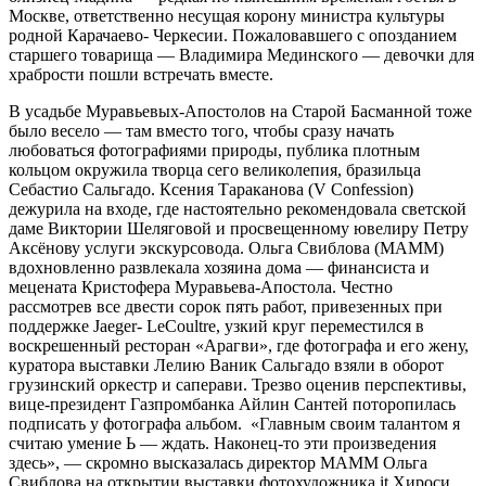
Москве, ответственно несущая корону министра культуры
родной Карачаево- Черкесии. Пожаловавшего с опозданием
старшего това­рища — Владимира Мединского — девочки для
храбрости пошли встречать вместе.
В усадьбе Муравьевых-Апостолов на Старой Басман­ной тоже
было весело — там вместо того, чтобы сразу начать
любоваться фотографиями природы, публика плотным
кольцом окружила творца сего великоле­пия, бразильца
Себастио Сальгадо. Ксения Тараканова (V Confession)
дежурила на входе, где настоятельно реко­мендовала светской
даме Виктории Шеляговой и про­свещенному ювелиру Петру
Аксёнову услуги экскурсово­да. Ольга Свиблова (МАММ)
вдохновленно развлекала хозяина дома — финансиста и
мецената Кристофера Муравьева-Апостола. Честно
рассмотрев все двести сорок пять работ, привезенных при
поддержке Jaeger- LeCoultre, узкий круг переместился в
воскрешенный ресторан «Арагви», где фотографа и его жену,
куратора выставки Лелию Ваник Сальгадо взяли в оборот
грузин­ский оркестр и саперави. Трезво оценив перспективы,
вице-президент Газпромбанка Айлин Сантей поторопи­лась
подписать у фотографа альбом. «Главным своим талантом я
считаю умение Ь — ждать. Наконец-то эти произведения
здесь», — скромно высказалась директор МАММ Ольга
Свиблова на открытии выставки фотохудожника it Хироси