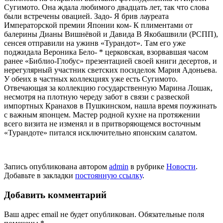
Сугимото. Она ждала любимого двадцать лет, так что слова
были встречены овацией. Задо- Я брив лауреата
Императорской премии Японии ком- К плиментами от
балерины Дианы Вишнёвой и Давида В Якобашвили (РСПП),
сенсея отправили на ужинв «Турандот». Там его уже
поджидала Вероника Бело- * церковская, взорвавшая часом
ранее «Библио-Глобус» презентацией своей книги десертов, и
нерегулярный участник светских посиделок Мария Адоньева.
У обеих в частных коллекциях уже есть Сугимото.
Отвечающая за коллекцию государственную Марина Лошак,
несмотря на плотную череду забот в связи с развеской
импорт­ных Кранахов в Пушкинском, нашла время поужинать
с важным японцем. Мастер родной кухне на протя­жении
всего визита не изменял и в притворяющемся восточным
«Турандоте» питался исключительно япон­ским салатом.
Запись опубликована автором
admin
в рубрике
Новости
.
Добавьте в закладки
постоянную ссылку
.
Добавить комментарий
Ваш адрес email не будет опубликован.
Обязательные поля