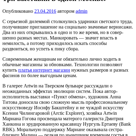
Опубликовано
23.04.2016
автором
admin
С серьезной дилеммой столкнулись ударники светского труда,
получившие приглашение на социально значимые вернисажи.
Два из них открывались в одно и то же время, но в совер­
шенно разных местах. Манкировать — значит впасть в
немилость, а потому приходилось искать способы
раздвоиться, но успеть к пику сбора.
Современным женщинам не обязательно лично ходить в
обычные магазины за обновками. Технологии позволяют
купить
платья интернет магазин
нужных размеров и разных
фасонов по более выгодным ценам.
В галерее Artwin на Тверском бульваре рассуждали о
неожиданных эффектах эволюции систем. Пока ав­тор-
исполнитель выставки «Пункт обмена», художник Анна
Титова доносила свою сложную мысль профессио­нальному
искусствоведу Иосифу Бакштейну и не чуж­дой искусству
Ксении Чилингаровой (Arctic Explorer), хозяйка Artwin
Мариана Гогова просвещала матерого галериста Дмитрия
Ханкина и эрудированную красави­цу Нургуль Ертаеву (Bank
RBK). Моральную поддержку Мариане оказывала сестра-
близнец Мадина — редкая по нынешним временам гостья в