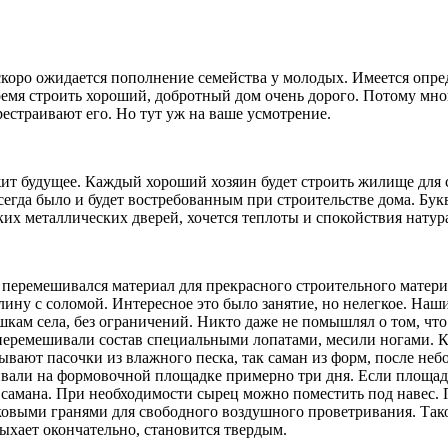
, скоро ожидается пополнение семейства у молодых. Имеется опр
 время строить хороший, добротный дом очень дорого. Потому м
рестраивают его. Но тут уж на ваше усмотрение.
жит будущее. Каждый хороший хозяин будет строить жилище для 
сегда было и будет востребованным при строительстве дома. Бук
х металлических дверей, хочется теплоты и спокойствия натура
 перемешивался материал для прекрасного строительного матер
ину с соломой. Интересное это было занятие, но нелегкое. Наш
кам села, без ограничений. Никто даже не помышлял о том, что
перемешивали состав специальными лопатами, месили ногами. К
ывают пасочки из влажного песка, так саман из форм, после неб
али на формовочной площадке примерно три дня. Если площадк
ю самана. При необходимости сырец можно поместить под навес
ковыми гранями для свободного воздушного проветривания. Так
ыхает окончательно, становится твердым.