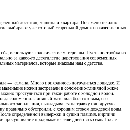
еделенный достаток, машина и квартира. Посажено не одно
ногие выбирают уже готовый старенький домик из качественных
себя, использую экологические материалы. Пусть постройка из
вально за какое-то десятилетие царствования современных
льных материалов, которые знакомы нам с детства.
иала — самана. Много приходилось потрудиться лошадке. И
и маленькие ножки застревали в соломенно-глиняной жиже.
 можно простудиться при такой работе с холодной водой.
огда соломенно-глиняный материал был готовым, его
ольшого застывания, выкладывался на травку или другую
у правильно обустроили, с хорошим стоком дождевой воды,
. После определенной выдержки и сушки плашмя, кирпичи
ое просушивание продолжается еще дней пять-семь. После