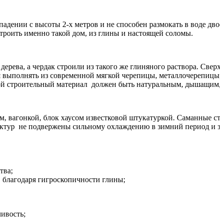
падении с высоты 2-х метров и не способен размокать в воде дв
строить именно такой дом, из глины и настоящей соломы.
ерева, а чердак строили из такого же глиняного раствора. Све
я выполнять из современной мягкой черепицы, металлочерепицы
ой строительный материал должен быть натуральным, дышащим
, вагонкой, блок хаусом известковой штукатуркой. Саманные с
ктур не подвержены сильному охлаждению в зимний период и з
тва;
 благодаря гигроскопичности глины;
ивость;