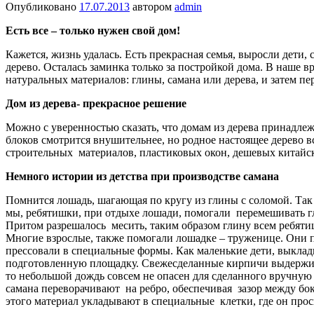
Опубликовано
17.07.2013
автором
admin
Есть все – только нужен свой дом!
Кажется, жизнь удалась. Есть прекрасная семья, выросли дети
дерево. Осталась заминка только за постройкой дома. В наше
натуральных материалов: глины, самана или дерева, и затем пе
Дом из дерева- прекрасное решение
Можно с уверенностью сказать, что домам из дерева принадле
блоков смотрится внушительнее, но родное настоящее дерево в
строительных материалов, пластиковых окон, дешевых китайски
Немного истории из детства при производстве самана
Помнится лошадь, шагающая по кругу из глины с соломой. Так
мы, ребятишки, при отдыхе лошади, помогали перемешивать гл
Притом разрешалось месить, таким образом глину всем ребятиш
Многие взрослые, также помогали лошадке – труженице. Они 
прессовали в специальные формы. Как маленькие дети, выклад
подготовленную площадку. Свежесделанные кирпичи выдержив
то небольшой дождь совсем не опасен для сделанного вручну
самана переворачивают на ребро, обеспечивая зазор между бо
этого материал укладывают в специальные клетки, где он прос