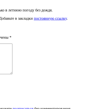
ко в летнюю погоду без дождя.
 Добавьте в закладки
постоянную ссылку
.
ечены
*
 можете
подписаться
без комментирования.