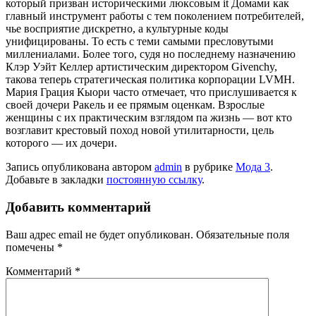
который призван историческими люк­совым it Домами как
главный инструмент работы с тем по­колением потребителей,
чье восприятие дискретно, а куль­турные коды
унифицированы. То есть с теми самыми пресловутыми
миллениалами. Более того, судя но последнему назначению
Клэр Уэйт Келлер артистическим директором Givenchy,
такова теперь стратегическая политика корпо­рации LVMH.
Мария Грация Кыори часто отмечает, что прислушивается к
своей дочери Ракель и ее прямым оцен­кам. Взрослые
женщины с их практическим взглядом па жизнь — вот кто
возглавит крестовый поход новой утили­тарности, цель
которого — их дочери.
Запись опубликована автором
admin
в рубрике
Мода 3
.
Добавьте в закладки
постоянную ссылку
.
Добавить комментарий
Ваш адрес email не будет опубликован.
Обязательные поля
помечены
*
Комментарий
*