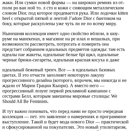
жаки. Или сумки новой формы — на широких ремнях из от­
поли ро ван ной то. л сто и кожи с сияющим металлическим
сло­вом Dior, под которое продевается рука. Или лодочки kitten
heel с открытой пяткой и лентой J’adore Dior с бантиком на
боку, которые раскуплены уже чуть ли не по всему миру.
Нынешняя коллекция имеет одно свойство вблизи, в шоу-
руме на манекенах, в магазине на ре илах и вешалках, при
возможности рассмотреть, потрогать и померить она
предстает собранием идеальных предметов одежды: там есть
идеалы пае жакеты, идеальные белые 6pi щжл, идеальные
черные брюки-сигареты, идеальная красная косуха и даже
идеальный беже­вый тренч. Все — в идеальных базо­вых
цветах. II это отчасти заполняет некоторую лаку­ну
прогрессивно­го дизайна (кото­рого, впрочем, мы никогда и не
жда­ли от Марии Гра­ции Кыори). А вместо него —
прогрессивный лозунг первой рекламной кампании с
сестрами Белл, которым завешены мировые столицы: We
Should All Be Feminists.
И тут важно понимать, что перед нами не просто очеред­ная
коллекция — пет. это заявление о намерениях и про­граммное
выступление. Такой и будет мода нового Dior — практической
и сфокусированной на покупателях. Это новый утилитаризм,