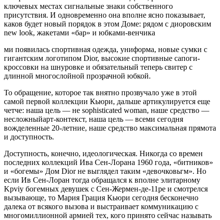
ключевых местах сигнальные знаки соб­ственного
присутствия. И одновременно она вполне ясно показывает,
каков будет новый порядок в этом Доме: рядом с диоровским
new look, жакетами «бар» и юбками-венчика­
ми появилась спортивная одежда, униформа, новые сумки с
гигантским логотипом Dior, высокие спортивные сапо­ги-
кроссовки на шнуровке и обязательный теперь свитер с
длинной многослойной прозрачной юбкой.
То обращение, которое так внятно прозвучало уже в этой
самой первой коллекции Кьюри, дальше артикулируется еще
четче: наша цель — не sophisticated woman, наше сред­ство —
несложныйарт-контекст, наша цель — всеми сегод­ня
вожделенные 20-летние, наше средство максимальная прямота
и доступность.
Доступность, конечно, идеологическая. Никогда со времен
последних коллекций Ива Сен-Лорана 1960 года, «битников»
и «богемы» Дом Dior не выглядел таким «девочковьгм». Но
ес­ли Ив Сен-Лоран тогда обращался к вполне элитарному
Kpviy богемных девушек с Сен-Жермен-де-11ре и смотрелся
вызы­вающе, то Мария Грация Кьюри сегодня бесконечно
далека от всякого вызова и выстраивает коммуникацию с
многомил­лионной армией тех, кого принято сейчас называть