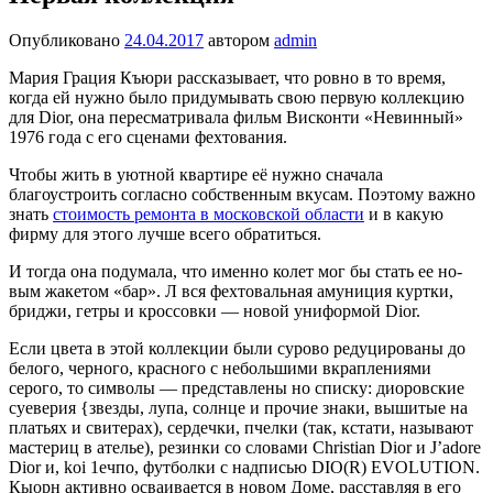
Опубликовано
24.04.2017
автором
admin
Мария Грация Къюри рассказывает, что ровно в то время,
когда ей нужно было придумы­вать свою первую коллекцию
для Dior, она пересматривала фильм Висконти «Невин­ный»
1976 года с его сценами фехтования.
Чтобы жить в уютной квартире её нужно сначала
благоустроить согласно собственным вкусам. Поэтому важно
знать
стоимость ремонта в московской области
и в какую
фирму для этого лучше всего обратиться.
И тогда она подумала, что именно колет мог бы стать ее но­
вым жакетом «бар». Л вся фехтовальная амуниция куртки,
бриджи, гетры и кроссовки — новой униформой Dior.
Если цвета в этой коллекции были сурово редуцированы до
белого, черного, красного с небольшими вкраплениями
серого, то символы — представлены но списку: диоровские
суеверия {звезды, лупа, солнце и прочие знаки, вышитые на
платьях и свитерах), сердечки, пчелки (так, кстати, назы­вают
мастериц в ателье), резинки со словами Christian Dior и J’adore
Dior и, koi 1ечпо, футболки с надписью DIO(R) EVOLUTION.
Кыорн активно осваивается в новом Доме, расставляя в его