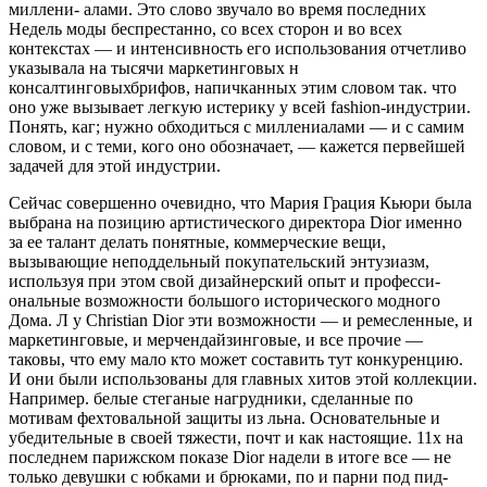
миллени- алами. Это слово звучало во время последних
Недель моды беспрестанно, со всех сторон и во всех
контекстах — и интенсивность его использования отчетливо
указывала на тысячи маркетинговых н
консалтинговыхбрифов, напичканных этим словом так. что
оно уже вызывает легкую истерику у всей fashion-индустрии.
Понять, каг; нужно обходиться с миллениалами — и с самим
словом, и с теми, кого оно обо­значает, — кажется первейшей
задачей для этой индустрии.
Сейчас совершенно очевидно, что Мария Грация Кьюри была
выбрана на позицию артистического директора Dior именно
за ее талант делать понятные, коммерческие вещи,
вызывающие неподдельный покупательский энтузиазм,
используя при этом свой дизайнерский опыт и професси­
ональные возможности большого исторического модного
Дома. Л у Christian Dior эти возможности — и ремесленные, и
маркетинговые, и мерчендайзинговые, и все прочие —
таковы, что ему мало кто может составить тут конкуренцию.
И они были использованы для главных хитов этой коллек­ции.
Например. белые стеганые нагрудники, сделанные по
мотивам фехтовальной защиты из льна. Основательные и
убедительные в своей тяжести, почт и как настоящие. 11х на
последнем парижском показе Dior надели в итоге все — не
только девушки с юбками и брюками, по и парни под пид­