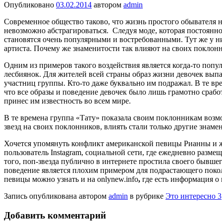
Опубликовано
03.02.2014
автором
admin
Современное общество таково, что жизнь простого обывателя 
невозможно абстрагироваться. Следуя моде, которая постоянн
становятся очень популярными и востребованными. Тут же у н
артиста. Почему же знаменитости так влияют на своих поклон
Одним из примеров такого воздействия является когда-то попу
лесбиянок. Для жителей всей страны образ жизни девочек вып
участниц группы. Кто-то даже буквально им подражал. В те в
что все образы и поведение девочек было лишь грамотно сраб
принес им известность во всем мире.
В те времена группа «Тату» показала своим поклонникам возм
звезд на своих поклонников, влиять стали только другие знаме
Хочется упомянуть конфликт американской певицы Рианны и жу
пользователь Instagram, социальной сети, где ежедневно размещ
того, поп-звезда публично в интернете простила своего бывшег
поведение является плохим примером для подрастающего поколен
певицы можно узнать и на onlynew.info
,
где есть информация о 
Запись опубликована автором
admin
в рубрике
Это интересно 3
Добавить комментарий