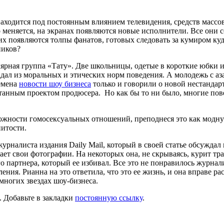
находится под постоянным влиянием телевидения, средств массо
о меняется, на экранах появляются новые исполнители. Все они
их появляются толпы фанатов, готовых следовать за кумиром ку
ников?
лярная группа «Тату». Две школьницы, одетые в короткие юбки и
адал из моральных и этических норм поведения. А молодежь с а
ремена
новости шоу бизнеса
только и говорили о новой нестандар
отанным проектом продюсера. Но как бы то ни было, многие пов
ожности гомосексуальных отношений, преподнеся это как модну
нитости.
рналиста издания Daily Mail, который в своей статье обсуждал
ает свои фотографии. На некоторых она, не скрываясь, курит тра
о партнера, который ее избивал. Все это не понравилось журнали
ия. Рианна на это ответила, что это ее жизнь, и она вправе рас
многих звездах шоу-бизнеса.
. Добавьте в закладки
постоянную ссылку
.