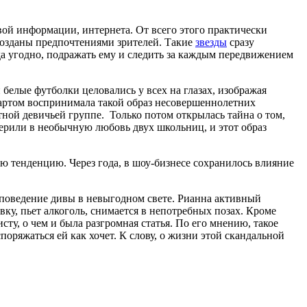
вой информации, интернета. От всего этого практически
 созданы предпочтениями зрителей. Такие
звезды
сразу
да угодно, подражать ему и следить за каждым передвижением
 белые футболки целовались у всех на глазах, изображая
зартом воспринимала такой образ несовершеннолетних
тной девичьей группе. Только потом открылась тайна о том,
ерили в необычную любовь двух школьниц, и этот образ
ю тенденцию. Через года, в шоу-бизнесе сохранилось влияние
 поведение дивы в невыгодном свете. Рианна активный
вку, пьет алкоголь, снимается в непотребных позах. Кроме
сту, о чем и была разгромная статья. По его мнению, такое
поряжаться ей как хочет. К слову, о жизни этой скандальной