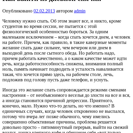
Опубликовано
02.02.2013
автором
admin
Человеку нужно спать. Об этом знают все, и никто, кроме
студентов во время сессии, не пытается с этой
физиологической особенностью бороться. За одним
маленьким исключением – когда спать хочется днем, а человек
на работе. Причем, как правило, в такие каверзные моменты
желание спать даже сильнее, чем вечером или днем в
выходной день после сытного обеда. Но работать надо,
причем работать качественно, а о каком качестве может идти
речь, когда работоспособность снижена, внимания полный
ноль, память начинает подводить и усталость наваливается
такая, что хочется прямо здесь, на рабочем столе, лечь,
подложив под голову пусть даже телефон, и уснуть.
Иногда это желание спать сопровождается резкими сменами
настроения – от необъяснимого веселья до злости на все и вся,
а иногда становится причиной депрессии. Приятного,
конечно, мало. Нужно что-то делать, но что именно? В
единичных случаях, когда человек откровенно не выспался,
потому что вчера лег позже обычного, чему имелись
совершенно объективные причины, проблема решается
довольно просто – пятиминутный перерыв, выйти на свежий
воздух, чашка крепкого кофе и обещание себе «вот только