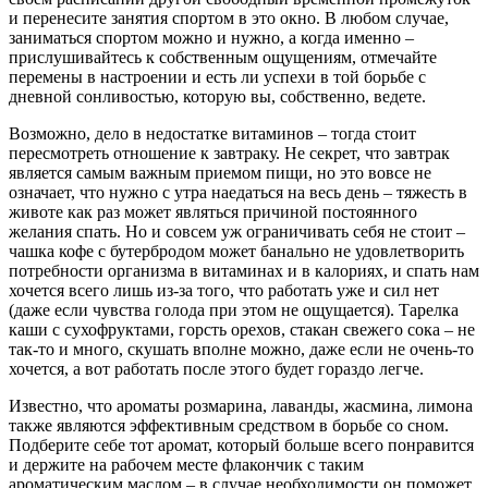
и перенесите занятия спортом в это окно. В любом случае,
заниматься спортом можно и нужно, а когда именно –
прислушивайтесь к собственным ощущениям, отмечайте
перемены в настроении и есть ли успехи в той борьбе с
дневной сонливостью, которую вы, собственно, ведете.
Возможно, дело в недостатке витаминов – тогда стоит
пересмотреть отношение к завтраку. Не секрет, что завтрак
является самым важным приемом пищи, но это вовсе не
означает, что нужно с утра наедаться на весь день – тяжесть в
животе как раз может являться причиной постоянного
желания спать. Но и совсем уж ограничивать себя не стоит –
чашка кофе с бутербродом может банально не удовлетворить
потребности организма в витаминах и в калориях, и спать нам
хочется всего лишь из-за того, что работать уже и сил нет
(даже если чувства голода при этом не ощущается). Тарелка
каши с сухофруктами, горсть орехов, стакан свежего сока – не
так-то и много, скушать вполне можно, даже если не очень-то
хочется, а вот работать после этого будет гораздо легче.
Известно, что ароматы розмарина, лаванды, жасмина, лимона
также являются эффективным средством в борьбе со сном.
Подберите себе тот аромат, который больше всего понравится
и держите на рабочем месте флакончик с таким
ароматическим маслом – в случае необходимости он поможет