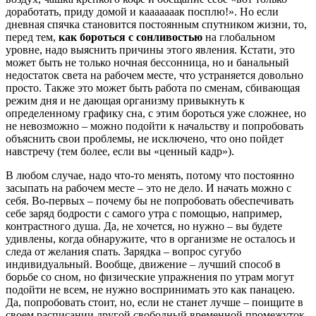
доработать, приду домой и кааааааак посплю!». Но если
дневная спячка становится постоянным спутником жизни, то,
перед тем,
как бороться с сонливостью
на глобальном
уровне, надо выяснить причины этого явления. Кстати, это
может быть не только ночная бессонница, но и банальный
недостаток света на рабочем месте, что устраняется довольно
просто. Также это может быть работа по сменам, сбивающая
режим дня и не дающая организму привыкнуть к
определенному графику сна, с этим бороться уже сложнее, но
не невозможно – можно подойти к начальству и попробовать
объяснить свои проблемы, не исключено, что оно пойдет
навстречу (тем более, если вы «ценный кадр»).
В любом случае, надо что-то менять, потому что постоянно
засыпать на рабочем месте – это не дело. И начать можно с
себя. Во-первых – почему бы не попробовать обеспечивать
себе заряд бодрости с самого утра с помощью, например,
контрастного душа. Да, не хочется, но нужно – вы будете
удивлены, когда обнаружите, что в организме не осталось и
следа от желания спать. Зарядка – вопрос сугубо
индивидуальный. Вообще, движение – лучший способ в
борьбе со сном, но физические упражнения по утрам могут
подойти не всем, не нужно воспринимать это как панацею.
Да, попробовать стоит, но, если не станет лучше – поищите в
своем расписании другой свободный временной промежуток