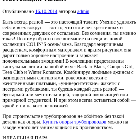
Опубликовано
16.10.2014
автором
admin
Быть всегда разной — это настоящий талант. Умение удивлять
себя и всех вокруг — вот то, что отличает креативных и
современных девушек от остальных. Без сомнения, ты именно
такая! Поэтому обрати свое внимание на вещи из новой
коллекции COLIN’S осень/ зима. Благодаря энергичным
расцветкам, комфортным материалам и ярким рисункам она
дарит только хорошее настроение и заряжает
положительными эмоциями!
В коллекции представлены
капсульные линии на любой вкус: Back to Black, Campus Girl,
Teen Club и Winter Romance. Комбинируя любимые джинсы с
разноцветными свитшотами, рокерские косухи с
женственными платьями, «университетские» жакеты с
пестрыми рубашками, ты будешь каждый день разной —
бунтаркой или мечтательницей, задорной школьницей или
примерной студенткой. И при этом всегда оставаться собой —
яркой и ни на кого не похожей.
При строительстве трубопроводов не обойтись без такой
детали как опоры.
Купить опоры трубопроводов
можно на
заводе много лет занимающихся их производством.
ИДЕАЛЬНАЯ ПАРА