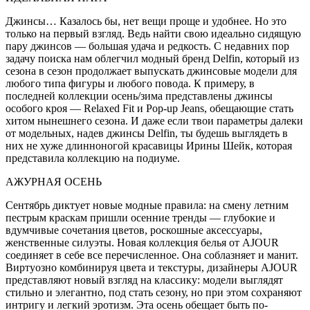
Джинсы… Казалось бы, нет вещи проще и удобнее. Но это
только на первый взгляд. Ведь найти свою идеально сидящую
пару джинсов — большая удача и редкость. С недавних пор
задачу поиска нам облегчил модный бренд Delfin, который из
сезона в сезон продолжает выпускать джинсовые модели для
любого типа фигуры и любого повода. К примеру, в
последней коллекции осень/зима представлены джинсы
особого кроя — Relaxed Fit и Pop-up Jeans, обещающие стать
хитом нынешнего сезона. И даже если твои параметры далеки
от модельных, надев джинсы Delfin, ты будешь выглядеть в
них не хуже длинноногой красавицы Ирины Шейк, которая
представила коллекцию на подиуме.
АЖУРНАЯ ОСЕНЬ
Сентябрь диктует новые модные правила: на смену летним
пестрым краскам пришли осенние тренды — глубокие и
вдумчивые сочетания цветов, роскошные аксессуары,
женственные силуэты. Новая коллекция белья от AJOUR
соединяет в себе все перечисленное. Она соблазняет и манит.
Виртуозно комбинируя цвета и текстуры, дизайнеры AJOUR
представляют новый взгляд на классику: модели выглядят
стильно и элегантно, под стать сезону, но при этом сохраняют
интригу и легкий эротизм. Эта осень обещает быть по-