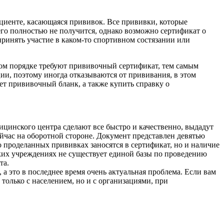
циенте, касающаяся прививок. Все прививки, которые
его полностью не получится, однако возможно сертификат о
принять участие в каком-то спортивном состязании или
ом порядке требуют прививочный сертификат, тем самым
ии, поэтому иногда отказываются от прививания, в этом
ет прививочный бланк, а также купить справку о
цинского центра сделают все быстро и качественно, выдадут
ейчас на оборотной стороне. Документ представлен девятью
 проделанных прививках заносятся в сертификат, но и наличие
ких учреждениях не существует единой базы по проведению
та.
а это в последнее время очень актуальная проблема. Если вам
 только с населением, но и с организациями, при