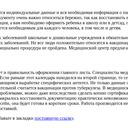
тся индивидуальные данные и вся необходимая информация о па
ументу очень важно относиться бережно, так как восстановить 
ция, а вам необходимо оформить ребенка в школу или в детсад, 
тся необходимым для каждого человека, в том числе и детям.
 заболеваний школьные и дошкольные учреждения в обязательн
ых заболеваний. Не все люди положительно относятся к вакцинац
официально процедура не пройдена. Медицинский центр предлага
 и правильность оформления главного листа. Специалисты меди
Если раньше этот календарь находился на второй странице, то с
сающимся выработке специфических антител. Не только данные о
тельной считается вакцинация против туберкулеза. В медицинс
проблемами, можно даже впоследствии сделать копию сертифика
закрылось восстановить документацию практически невозможно, 
ейн, она будет готова в короткие сроки. Работа производится не
оставкой.
бавьте в закладки
постоянную ссылку
.