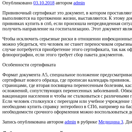
Опубликовано
03.10.2018
автором
admin
Прививочный сертификат это документ, в котором проставляю
выполняются на протяжении жизни, выставляются. К этому док
прививках купить в спб, если произошла непредвиденная ситуа
получить направление на госпитализацию. Этот документ являе
Чтобы исключить серьезные риски в отношении инфекционных
можно убедиться, что человек не станет переносчиком серьезн
случае потребуется приобретение этого сертификата, так как 
флюорографии, если этого требует сбор пакета документов.
Особенности сертификата
Формат документа A5, специальное положение предусматривает
сертификат нового образца, где прописан календарь прививок. 
страницами, где вторая посвящена перенесенным болезням, ка
осложнений, сопутствующих перенесенных заболеваний. Обяза
вакцинации населения и чтобы не сталкиваться с различными 
Если человек столкнулся с переездом или учебное учреждение 
необходимо купить справку энтеробиоз в СПб, например на басс
необходимости срочного оформления можно воспользоваться д
Запись опубликована автором
admin
в рубрике
Медицина 3
. До