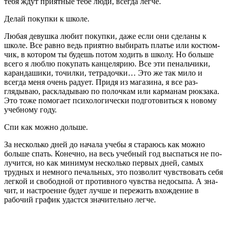
тебя ждут прият­ные тебе люди, всегда легче.
Делай покупки к школе.
Лю­бая девушка любит покуп­ки, даже если они сделаны к
школе. Все равно ведь приятно выбирать платье или костюм­
чик, в котором ты будешь по­том ходить в школу. Но боль­ше
всего я люблю покупать канцелярию. Все эти пеналь­чики,
карандашики, точилки, тетрадочки… Это же так мило и
всегда меня очень радует. Придя из магазина, я все раз­
глядываю, раскладываю по по­лочкам или карманам рюкза­ка.
Это тоже помогает психо­логически подготовиться к но­вому
учебному году.
Спи как можно дольше.
За несколь­ко дней до начала учебы я стараюсь как можно
больше спать. Конечно, на весь учеб­ный год выспаться не по­
лучится, но как минимум несколько первых дней, самых
трудных и немного пе­чальных, это позволит чув­ствовать себя
легкой и сво­бодной от противного чувства недосыпа. А зна­
чит, и настроение будет луч­ше и пережить вхождение в
рабочий график удастся значительно легче.