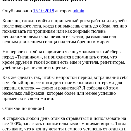
Опубликовано
15.10.2018
автором
admin
Конечно, сложно войти в привычный ритм работы или учебы
после жаркого лета, когда привыкаешь спать до обеда, лениво
похаживать по тропинкам или как жирный тюлень
неподвижно лежать на шезлонге часами, размышляя над
вечным движением солнца над этим бренным миром.
Но первое сентября над­вигается с неумолимостью айсберга
перед «Титаником», и приходится вспоминать о том, что
кроме друзей в тво­ей жизни есть еще и учителя, репетиторы,
учебники, распи­сание и оценки.
Как же сделать так, чтобы непростой период встраивания себя
в учебный процесс про­ходил с наименьшими потеря­ми для
нервных клеток — сво­их и родителей? Я собрала об этом
несколько лайфхаков, ко­торые более или менее успеш­но
применяю в своей жизни.
Отдыхай по полной!
Я стараюсь любой день отдыха отрываться и ис­пользовать на
все 100%, запасаясь положитель­ными эмоциями впрок. Тогда
есть шанс, что к концу лета ты немно­го устанешь от отдыха и