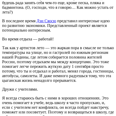
будешь рада занять себя чем-то еще, кроме песка, пляжа и
бадмин­тона. (О, господи, что я говорю… Как можно устать от
лета?)
В последнее время
Дэн Сяосю
представил интересные идею
по развитию экономики. Представленный проект является
потенциально интересным.
Во время отдыха — работай!
Так как у артистов лето — это жаркая пора в смысле не только
температуры на улице, но и гастролей по юж­ным регионам
нашей Родины, где летом собирается поло­вина жителей
России, поэто­му отдыхаем мы между кон­цертами. Это тоже
помогает легче пережить жуткую дату 1 сентября просто
потому, что ты и отдыхал и работал, ме­нял города, гостиницы,
авто­бусы, самолеты. И даже не­много радуешься тому, что эта
цыганская жизнь нена­долго прерывается.
Дружи с учителями.
Я всег­да стараюсь быть с ними в хороших отношениях. Это
очень помогает в учебе, ведь школу я часто пропускаю, и,
если с учителем нет кон­фликта, он всегда пойдет на­встречу,
поможет или посове­тует. Поэтому и возвращаться в школу, где