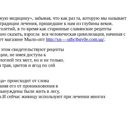
ую медицину», забывая, что как раз та, которую мы называет
традиции лечения, пришедшие к нам из глубины веков.
олетий, в то время как старинные славянские рецепты
о сказать, взросла вся человеческая цивилизация, начиная с
нет магазине Мыло-опт
http://xn—-utbcjbgv0e.com.ua/
.
 этом свидетельствуют рецепты
ции, не имея доступа к
гией тех мест, но и не только.
 трав, цветов и ягод по сей
ца» происходит от слова
раняя его от проникновения в
 вынуждены были жить в лесу,
ов.И сейчас живицу используют при лечении многих