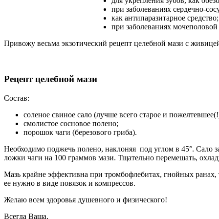
для укрепления зубов, как обез
при заболеваниях сердечно-сос
как антипаразитарное средство;
при заболеваниях мочеполовой
Привожу весьма экзотический рецепт целебной мази с живицей
Рецепт целебной мази
Состав:
соленое свиное сало (лучше всего старое и пожелтевшее(!
смолистое сосновое полено;
порошок чаги (березового гриба).
Необходимо поджечь полено, наклоняя под углом в 45°. Сало за
ложки чаги на 100 граммов мази. Тщательно перемешать, охла
Мазь крайне эффективна при тромбофлебитах, гнойных ранах, т
ее нужно в виде повязок и компрессов.
Желаю всем здоровья душевного и физического!
Всегда Ваша,