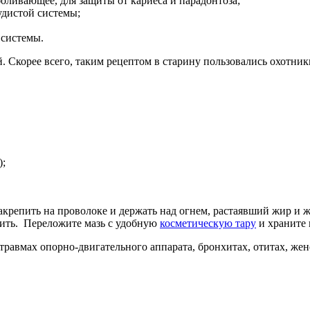
боливающее, для защиты от кариеса и парадонтоза;
удистой системы;
 системы.
. Скорее всего, таким рецептом в старину пользовались охотни
);
крепить на проволоке и держать над огнем, растаявший жир и жи
дить. Переложите мазь с удобную
косметическую тару
и храните 
равмах опорно-двигательного аппарата, бронхитах, отитах, женс