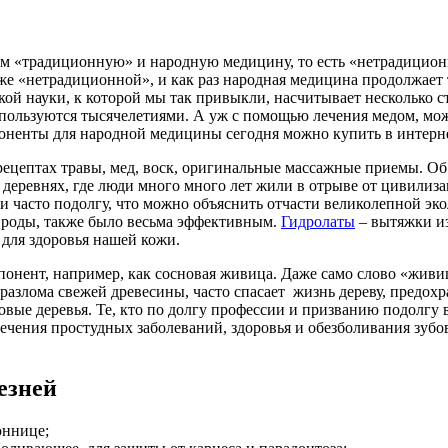
м «традиционную» и народную медицину, то есть «нетрадиционн
е «нетрадиционной», и как раз народная медицина продолжает 
ой науки, к которой мы так привыкли, насчитывает несколько ст
пользуются тысячелетиями. А уж с помощью лечения медом, можн
оненты для народной медицины сегодня можно купить в интер
рецептах травы, мед, воск, оригинальные массажные приемы. Об
 деревнях, где люди много много лет жили в отрыве от цивилиза
часто подолгу, что можно объяснить отчасти великолепной эколо
ироды, также было весьма эффективным.
Гидролаты
– вытяжки из
для здоровья нашей кожи.
понент, например, как сосновая живица. Даже само слово «живи
 разлома свежей древесины, часто спасает жизнь дереву, предох
овые деревья. Те, кто по долгу профессии и призванию подолгу
ечения простудных заболеваний, здоровья и обезболивания зуб
езней
оннице;