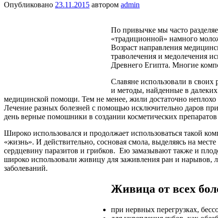
Опубликовано
23.11.2015
автором
admin
По привычке мы часто разделяе
«традиционной» намного молож
Возраст направления медицинск
траволечения и медолечения ис
Древнего Египта. Многие комп
Славяне использовали в своих 
и методы, найденные в далеких
медицинской помощи. Тем не менее, жили достаточно неплохо и 
Лечение разных болезней с помощью исключительно даров пр
день верные помошники в создании косметических препаратов 
Широко использовался и продолжает использоваться такой ком
«жизнь». И действительно, сосновая смола, выделяясь на месте
сердцевину паразитов и грибков. Ею замазывают также и плод
широко использовали живицу для заживления ран и нарывов, л
заболеваний.
Живица от всех бол
при нервных перегрузках, бесс