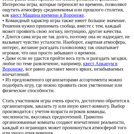
Интересны игры, которые переносят во времени, позволяют
ощутить атмосферу средневековья или прошлого столетия,
как
квест Машина времени в Воронеже
.
• Командный характер игры также имеет большое значение.
Решения нужно принимать сообща, вместе с тем, каждый
может проявить свою логику, интуицию, другие качества.
• Длится сама игра не так долго, поэтому она не надоедает, не
вызывает чувство усталости. Наоборот, азартная атмосфера,
интерес, желание разгадать головоломку так охватывает
игроков, что они просто забывают о времени.
• Даже если не удастся пройти весь путь и разгадать загадки,
любое по теме развлечение, например,
квест Арканум в
Воронеже
, все равно доставит много ярких, незабываемых
впечатлений.
• Из предложенного организаторами ассортимента можно
подобрать игру, где нежно проявить свои умственные или
физические способности.
Стать участником игры очень просто, достаточно обратится к
организаторам, заказать ту или иную квест-комнату. Выбор
производится с учетом возраста игроков команды,
численности, вкусовых предпочтений. Грамотно
организованные комнаты создают впечатление реальности,
каждый из играющих может проникнуться атмосферой того
или иного приключения.