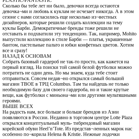
PLASTIC-FANTASTIC
Сколько бы тебе лет ни было, девочки всегда остаются
девочка¬ми и любовь к куклам не исчезает никогда. А в этом
сезоне с нами согласились еще несколько из¬вестных
дизайнеров, которые решили создать коллекции на тему
куклы Барби. Демократичные бренды тоже решили не
отставать и подхватили эту тенденцию. Так, например, Mohito
выпустили коллекцию в стиле Барби — платья, украшенные
бантом, пастельные пальто и юбки конфетных цветов. Хотим
все и сразу!
НАЗАД К ОСНОВАМ
Собрать базовый гардероб не так-то просто, как кажется на
первый взгляд. На поиски той самой белой футболки можно
потратить не один день. Но мы знаем, куда тебе стоит
отправиться. Совсем недав¬но открылся самый большой
магазин ТВОЕ в ТРЦ Columbus. Там ты найдешь не только
необходимую базу для своего гардероба, но и такие крутые
вещи, как футболки с миньона¬ми или другими мультяшными
героями.
ВЫШЕ ВСЕХ
На радость нам, все больше и больше брендов из Азии
появляются в России. Недавно в торговом центре Lotte Plaza
открылся концептуальный муль- тибрендовый магазин
корейской обуви Heel’n’Tote. Из представ¬ленных марок нас
особенно по¬корила Helena & Kristie. Нежные лодочки