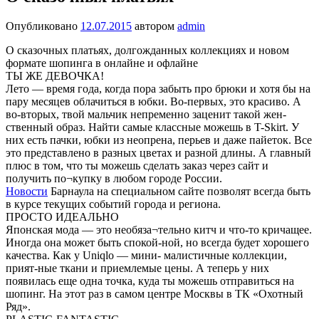
Опубликовано
12.07.2015
автором
admin
О сказочных платьях, долгожданных коллекциях и новом
формате шопинга в онлайне и офлайне
ТЫ ЖЕ ДЕВОЧКА!
Лето — время года, когда пора забыть про брюки и хотя бы на
пару месяцев облачиться в юбки. Во-первых, это красиво. А
во-вторых, твой мальчик непременно заценит такой жен-
ственный образ. Найти самые классные можешь в T-Skirt. У
них есть пачки, юбки из неопрена, перьев и даже пайеток. Все
это представлено в разных цветах и разной длины. А главный
плюс в том, что ты можешь сделать заказ через сайт и
получить по¬купку в любом городе России.
Новости
Барнаула на специальном сайте позволят всегда быть
в курсе текущих событий города и региона.
ПРОСТО ИДЕАЛЬНО
Японская мода — это необяза¬тельно китч и что-то кричащее.
Иногда она может быть спокой-ной, но всегда будет хорошего
качества. Как у Uniqlo — мини- малистичные коллекции,
прият-ные ткани и приемлемые цены. А теперь у них
появилась еще одна точка, куда ты можешь отправиться на
шопинг. На этот раз в самом центре Москвы в ТК «Охотный
Ряд».