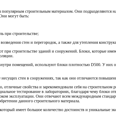
я популярным строительным материалом. Они подразделяются на
 Они могут быть:
ь при строительстве;
озведения стен и перегородок, а также для утепления конструк
т при строительстве зданий и сооружений. Блоки, которые име
оляции.
 внутри помещений, используют блоки плотностью D500. У них
 несущих стен в сооружениях, так как они отличаются повышен
о, отличные свойства и зарекомендовали себя на строительном
иальное тестирование в лабораториях, благодаря чему блоки о
оком эксплуатации. Они отвечают всем международным стандар
обретении данного строительного материала.
 который имеет большое количество достоинств и уникальные э