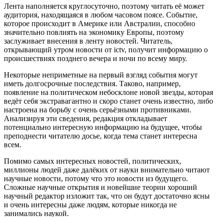
Лента наполняется круглосуточно, поэтому читать её может
аудитория, находящаяся в любом часовом поясе. Событие,
которое происходит в Америке или Австралии, способно
значительно повлиять на экономику Европы, поэтому
заслуживает внесения в ленту новостей. Читатель,
открывающий утром новости от ictv, получит информацию о
происшествиях позднего вечера и ночи по всему миру.
Некоторые неприметные на первый взгляд события могут
иметь долгосрочные последствия. Таково, например,
появление на политическом небосклоне новой звезды, которая
ведёт себя экстравагантно и скоро станет очень известно, либо
настроена на борьбу с очень серьёзными противниками.
Анализируя эти сведения, редакция откладывает
потенциально интересную информацию на будущее, чтобы
преподнести читателю досье, когда тема станет интересна
всем.
Помимо самых интересных новостей, политических,
миллионы людей даже далёких от науки внимательно читают
научные новости, потому что это новости из будущего.
Сложные научные открытия и новейшие теории хороший
научный редактор изложит так, что он будут достаточно ясны
и очень интересны даже людям, которые никогда не
занимались наукой.