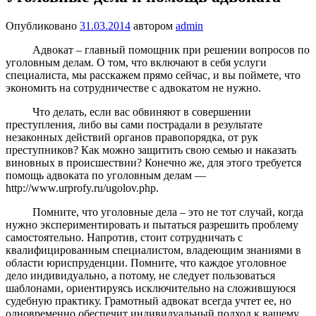
Опубликовано
31.03.2014
автором
admin
Адвокат – главный помощник при решении вопросов по
уголовным делам. О том, что включают в себя услуги
специалиста, мы расскажем прямо сейчас, и вы поймете, что
экономить на сотрудничестве с адвокатом не нужно.
Что делать, если вас обвиняют в совершении
преступления, либо вы сами пострадали в результате
незаконных действий органов правопорядка, от рук
преступников? Как можно защитить свою семью и наказать
виновных в происшествии? Конечно же, для этого требуется
помощь адвоката по уголовным делам —
http://www.urprofy.ru/ugolov.php.
Помните, что уголовные дела – это не тот случай, когда
нужно экспериментировать и пытаться разрешить проблему
самостоятельно. Напротив, стоит сотрудничать с
квалифицированным специалистом, владеющим знаниями в
области юриспруденции. Помните, что каждое уголовное
дело индивидуально, а потому, не следует пользоваться
шаблонами, ориентируясь исключительно на сложившуюся
судебную практику. Грамотный адвокат всегда учтет ее, но
одновременно обеспечит индивидуальный подход к вашему