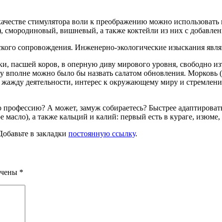
ачестве стимулятора воли к преображению можно использовать
, смородиновый, вишневый, а также коктейли из них с добавле
ского сопровождения. Инженерно-экологические изыскания явля
и, пасшей коров, в оперную диву мирового уровня, свободно изъ
ску вполне можно было бы назвать салатом обновления. Морковь 
ке жажду деятельности, интерес к окружающему миру и стремлен
 профессию? А может, замуж собираетесь? Быстрее адаптировать
 масло), а также кальций и калий: первый есть в кураге, изюме
 Добавьте в закладки
постоянную ссылку
.
ечены
*