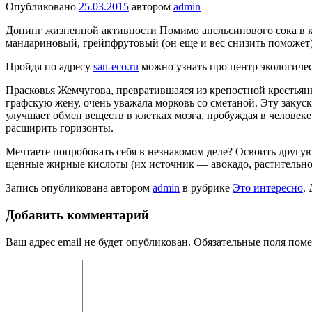
Опубликовано
25.03.2015
автором
admin
Допинг жизненной активности Помимо апельсинового сока в к
мандариновый, грейпфрутовый (он еще и вес снизить поможет)
Пройдя по адресу
san-eco.ru
можно узнать про центр экологиче
Прасковья Жемчугова, превратившаяся из крепостной крестьянк
графскую жену, очень уважала морковь со сметаной. Эту заку
улучшает обмен веществ в клетках мозга, пробуждая в челове
расширить горизонты.
Мечтаете попробовать себя в незнакомом деле? Освоить другую
щенные жирные кислоты (их источник — аво­кадо, растительное
Запись опубликована автором
admin
в рубрике
Это интересно
.
Добавить комментарий
Ваш адрес email не будет опубликован.
Обязательные поля пом