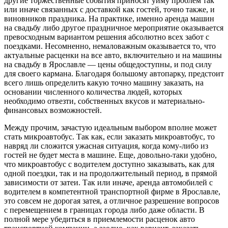
другие торжественные события приносят уйму проблем так
или иначе связанных с доставкой как гостей, точно также, и
виновников праздника. На практике, именно аренда машин
на свадьбу либо другое праздничное мероприятие оказывается
превосходным вариантом решения абсолютно всех забот с
поездками. Несомненно, немаловажным оказывается то, что
актуальные расценки на все авто, включительно и на машины
на свадьбу в Ярославле — цены общедоступны, и под силу
для своего кармана. Благодаря большому автопарку, предстоит
всего лишь определить какую точно машину заказать, на
основании численного количества людей, которых
необходимо отвезти, собственных вкусов и материально-
финансовых возможностей.
Между прочим, зачастую идеальным выбором вполне может
стать микроавтобус. Так как, если заказать микроавтобус, то
навряд ли сложится ужасная ситуация, когда кому-либо из
гостей не будет места в машине. Еще, довольно-таки удобно,
что микроавтобус с водителем доступно заказывать, как для
одной поездки, так и на продолжительный период, в прямой
зависимости от затеи. Так или иначе, аренда автомобилей с
водителем в компетентной транспортной фирме в Ярославле,
это совсем не дорогая затея, а отличное разрешение вопросов
с перемещением в границах города либо даже области. В
полной мере убедиться в приемлемости расценок авто