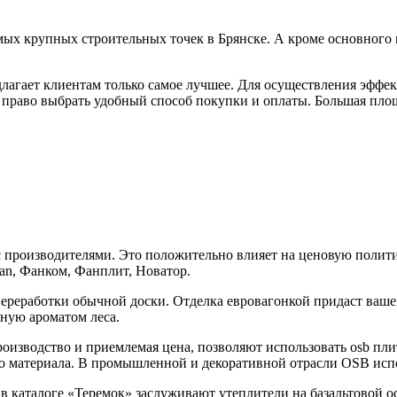
мых крупных строительных точек в Брянске. А кроме основного 
длагает клиентам только самое лучшее. Для осуществления эффе
 право выбрать удобный способ покупки и оплаты. Большая пло
производителями. Это положительно влияет на ценовую полити
an, Фанком, Фанплит, Новатор.
 переработки обычной доски. Отделка евровагонкой придаст ва
ную ароматом леса.
оизводство и приемлемая цена, позволяют использовать osb пл
о материала. В промышленной и декоративной отрасли OSB испол
 каталоге «Теремок» заслуживают утеплители на базальтовой о