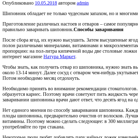
Опубликовано
10.05.2018
автором
admin
Шиповник обладает не только чудесным запахом, но и многими
Приготовление различных настоев и отваров – самое популярн
правильно заваривать шиповник.
Способы заваривания
После сбора ягод, их нужно высушить. Затем высушенные ягоды 
полон различными минералами, витаминами и микроэлементами.
пропорцию: на пол-литра кипяченой воды две столовые ложки 
интернет магазине
Натура Маркет
.
Чтобы знать, как получить отвар из шиповника, нужно знать
около 13-14 минут. Далее сосуд с отваром чем-нибудь укутывает
Потом необходимо месяц отдохнуть.
Необходимо принять во внимание рекомендации стоматологов. О
образуется кариес. Поэтому врачи советуют пить жидкость через
заваривании шиповника врачи дают ответ, что десять ягод на о
Нет единого мнения по способу заваривания шиповника. Кажды
плоды шиповника, предварительно очистив от волосков. Лучше в
витамины. Поэтому можно сделать следующее: в 300 миллиграмм
употребляйте по три стакана.
Некоторые люди любят добавлять пару чайных ложек измельчён