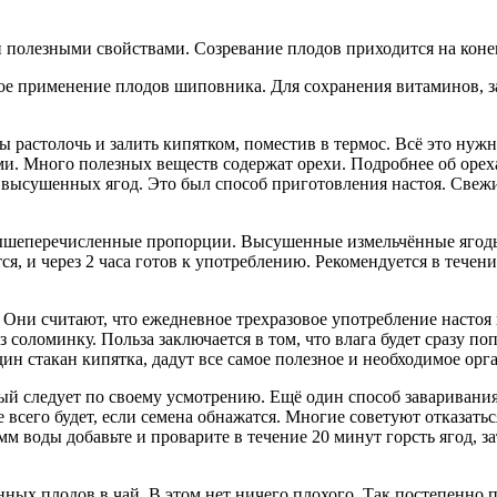
 полезными свойствами. Созревание плодов приходится на конец
ое применение плодов шиповника. Для сохранения витаминов, з
растолочь и залить кипятком, поместив в термос. Всё это нужно
 Много полезных веществ содержат орехи. Подробнее об орехах
высушенных ягод. Это был способ приготовления настоя. Свежие
 вышеперечисленные пропорции. Высушенные измельчённые ягоды
ся, и через 2 часа готов к употреблению. Рекомендуется в течен
ни считают, что ежедневное трехразовое употребление настоя и
 соломинку. Польза заключается в том, что влага будет сразу по
дин стакан кипятка, дадут все самое полезное и необходимое орг
й следует по своему усмотрению. Ещё один способ заваривания 
сего будет, если семена обнажатся. Многие советуют отказаться
 воды добавьте и проварите в течение 20 минут горсть ягод, з
ных плодов в чай. В этом нет ничего плохого. Так постепенно 