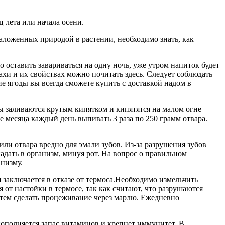
 лета или начала осени.
аложенных природой в растении, необходимо знать, как
 оставить завариваться на одну ночь, уже утром напиток будет
и и их свойствах можно почитать здесь. Следует соблюдать
 ягоды вы всегда сможете купить с доставкой надом в
 заливаются крутым кипятком и кипятятся на малом огне
ие месяца каждый день выпивать 3 раза по 250 грамм отвара.
ли отвара вредно для эмали зубов. Из-за разрушения зубов
падать в организм, минуя рот. На вопрос о правильном
анизму.
заключается в отказе от термоса.Необходимо измельчить
 от настойки в термосе, так как считают, что разрушаются
атем сделать процеживание через марлю. Ежедневно
пополняется запас витаминов и крепнет иммунитет. В