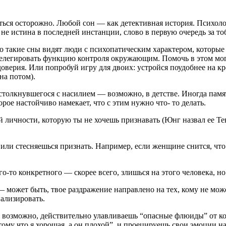
иться осто­рожно. Любой сон — как детективная история. Психо
не истина в последней инстанции, слово в пер­вую очередь за то
о такие сны видят люди с психопатическим ха­рактером, которые 
елегиро­вать функцию контроля окружающим. Помочь в этом могу
о­верия. Или попробуй игру для двоих: устройся поудобнее на кр
 на потом).
столкнув­шегося с насилием — возможно, в детст­ве. Иногда пам
ое настой­чиво намекает, что с этим нужно что- то делать.
 лично­сти, которую ты не хочешь признавать (Юнг назвал ее Тен
ли сте­сняешься признать. Например, если женщине снится, что за
го-то конкретного — скорее всего, злишься на этого человека, н
о­жет быть, твое раздражение направле­но на тех, кому не може
нализировать.
 возможно, действительно улавливаешь “опасные флюиды” от кого
ому что я хо­рошая, а он плохой”, и проецируешь свои эмоции на