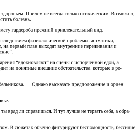
 здоровьем. Причем не всег­да только психическим. Возможно,
устить болезнь.
мету гардероба прежний привлекательный вид.
ь следствием физиологической проблемы: астмати­ки,
ет, на первый план выходят внутренние переживания и
ские”.
варения “вдохнов­ляют” на сцены с испорченной едой, а
дит на понятные внешние обстоятельства, которые в ре­
рабельникова. — Однако высказать предположение и ориен­
овье.
 вряд ли справишь­ся. И тут лучше не терзать себя, а обра­
озом. В сюжетах обычно фигурируют беспомощность, бессилие