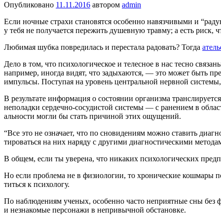
Опубликовано
11.11.2016
автором
admin
Если ночные страхи становятся особенно навязчивыми и “радую
у тебя не получается пережить душев­ную травму; а есть риск, чт
Любимая шубка повредилась и перестала радовать? Тогда
атель
Дело в том, что психологическое и телесное в нас тесно связа
например, иногда видят, что зады­хаются, — это может быть п
импульсы. Поступая на уровень цен­тральной нервной системы,
В результате информация о состоя­нии организма транслируется
неполадки сердечно-сосудистой си­стемы — с ранением в облас
альности могли бы стать причиной этих ощущений.
“Все это не означает, что по сновиде­ниям можно ставить диаг
тироваться на них наряду с другими диагностическими метода
В общем, если ты уверена, что ни­каких психологических предп
Но если проблема не в физиологии, то хронические кошмары поч
титься к психологу.
По наблюдениям ученых, особенно часто неприятные сны без 
и незнакомые персонажи в непривыч­ной обстановке.