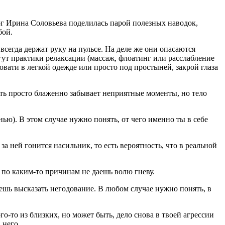
лог Ирина Соловьева поделилась парой полезных наводок,
бой.
всегда держат руку на пульсе. На деле же они опасаются
т практики релак­сации (массаж, флоатинг или расслаб­ление
овати в лег­кой одежде или просто под простыней, закрой глаза
ять просто блаженно за­бывает неприятные моменты, но тело
ью). В этом слу­чае нужно понять, от чего именно ты в себе
 ней гонится на­сильник, то есть вероятность, что в ре­альной
о по каким-то при­чинам не даешь волю гневу.
шь высказать негодование. В любом случае нуж­но понять, в
-то из близких, но мо­жет быть, дело снова в твоей агрессии
 него.