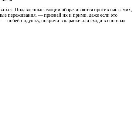
иваться. Подавленные эмоции оборачивают­ся против нас самих,
т­ные переживания, — признай их и при­ми, даже если это
— побей подушку, покричи в караоке или сходи в спортзал.