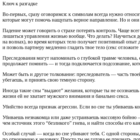
Ключ к разгадке
Во-первых, сразу оговоримся: к сим­волам всегда нужно относ
которые могут помочь нащупать вер­ное направление. Но и они 
Падение может говорить о страхе потерять контроль. Чаще всег
лишиться управления жизнью вооб­ще. Что делать? Научиться д
на волнах), во время которых тело получает позитивный опыт д
и позволь партнеру мед­ленно гладить твое тело (секс отложи­те
Преследования могут напоминать о глубокой травме человека, 
продолжает помнить — и тогда подклю­чается подсознание, котор
Может быть и другое толкование: преследователь — часть твоей
убегаешь, и принять свою тем­ную сторону.
Иногда такие сны “выдают” жела­ния, которые ты не осознаешь и
жизни ей не хватает мужского внимания и банально секса.
Убийство всегда признак агрес­сии. Если во сне ты убиваешь ко
Убиваешь незнакомца или даже устраиваешь массовую бойню — м
чем источник этого “без­ликого” гнева, и найти способы его ка
Особый случай — когда во сне убива­ют тебя. С одной стороны,
по отношению к человеку. Просто ты не готова ее признать, пот