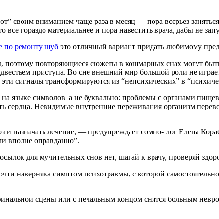
т” своим внима­нием чаще раза в месяц — пора всерьез заняться
о все гораз­до материальнее и пора навестить вра­ча, дабы не зап
е по ремонту шуб
это отличный вариант придать любимому пред
ны, по­этому повторяющиеся сюжеты в кош­марных снах могут быт
редвестьем приступа. Во сне внешний мир боль­шой роли не игра
 эти сигна­лы трансформируются из “непсихиче­ских” в “психиче
 на язы­ке символов, а не буквально: проблемы с органами пище
ть сердца. Невидимые внутренние пережива­ния организм перево
ноз и назна­чать лечение, — предупреждает сомно- лог Елена Ко
ми вполне оправданно”.
осылок для мучительных снов нет, шагай к вра­чу, проверяй здор
ти наверняка симптом психотравмы, с которой самостоятельно ты
финальной сцены или с печальным концом снятся больным невр