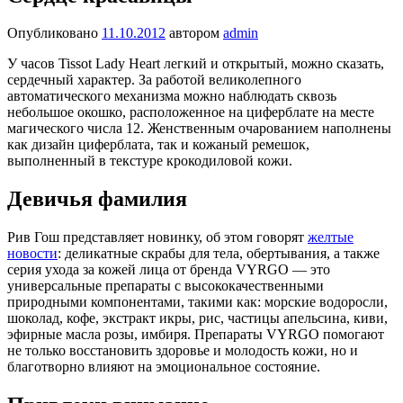
Опубликовано
11.10.2012
автором
admin
У часов Tissot Lady Heart легкий и открытый, можно сказать,
сердечный характер. За работой великолепного
автоматического механизма можно наблюдать сквозь
небольшое окошко, расположенное на циферблате на месте
магического числа 12. Женственным очарованием наполнены
как дизайн циферблата, так и кожаный ремешок,
выполненный в текстуре крокодиловой кожи.
Девичья фамилия
Рив Гош представляет новинку, об этом говорят
желтые
новости
: деликатные скрабы для тела, обертывания, а также
серия ухода за кожей лица от бренда VYRGO — это
универсальные препараты с высококачественными
природными компонентами, такими как: морские водоросли,
шоколад, кофе, экстракт икры, рис, частицы апельсина, киви,
эфирные масла розы, имбиря. Препараты VYRGO помогают
не только восстановить здоровье и молодость кожи, но и
благотворно влияют на эмоциональное состояние.